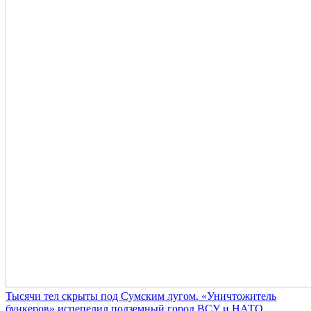
Тысячи тел скрыты под Сумским лугом. «Уничтожитель
бункеров» испепелил подземный город ВСУ и НАТО