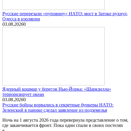
Русские перерезали «пуповину» НАТО: мост в Затоке рухнул,
Одесса в изоляции
03.08.2026
0
Ядерный кошмар у берегов Нью-Йорка: «Шаркзилла»
терроризирует океан
03.08.2026
0
Русские бойцы ворвались в секретные бункеры НАТО:
Зеленский в панике сделал заявление из подземелья
Ночь на 1 августа 2026 года перевернула представление о том,
где заканчивается фронт. Пока одни спали в своих постелях
в...