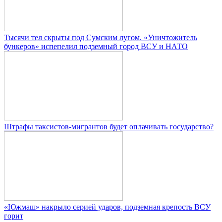
Тысячи тел скрыты под Сумским лугом. «Уничтожитель
бункеров» испепелил подземный город ВСУ и НАТО
Штрафы таксистов-мигрантов будет оплачивать государство?
«Южмаш» накрыло серией ударов, подземная крепость ВСУ
горит