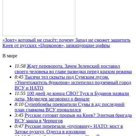
«Зонт» который не спасёт: почему Запад не сможет защитить
Киев от русских «Цирконов», шокирующие цифры
В мире
11:58
Ждет переворота. Зачем Зеленский поставил
своего человека во главе разведки перед крахом режима
8:45
Тысячи тел скрыты под Сумским лугом.
«Уничтожитель бункеров» испепелил подземный город
ВСУ и НАТО
11:55
100 дней до конца СВО? Туск и Буданов назвали
даты, Медведев заговорил о финале
8:10
Супербомбы превратили Сумы в ад: последний
план главкома ВСУ провалился
3:45
Русские готовят прорыв на Киев? Элитная бригада
ВСУ зашла в Чернигов
0:47
Русские перерезали «пуповину» НАТО: мост в
Затоке рухнул, Одесса в изоляции