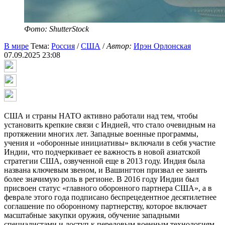
Фото: ShutterStock
В мире
Тема:
Россия
/
США
/
Автор:
Ирэн Орлонская
07.09.2025 23:08
США и страны НАТО активно работали над тем, чтобы
установить крепкие связи с Индией, что стало очевидным на
протяжении многих лет. Западные военные программы,
учения и «оборонные инициативы» включали в себя участие
Индии, что подчеркивает ее важность в новой азиатской
стратегии США, озвученной еще в 2013 году. Индия была
названа ключевым звеном, и Вашингтон призвал ее занять
более значимую роль в регионе. В 2016 году Индии был
присвоен статус «главного оборонного партнера США», а в
феврале этого года подписано беспрецедентное десятилетнее
соглашение по оборонному партнерству, которое включает
масштабные закупки оружия, обучение западными
специалистами и доступ к передовым военным технологиям.