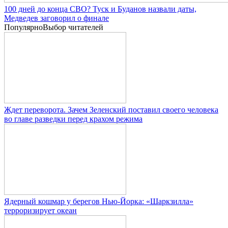
100 дней до конца СВО? Туск и Буданов назвали даты,
Медведев заговорил о финале
Популярно
Выбор читателей
Ждет переворота. Зачем Зеленский поставил своего человека
во главе разведки перед крахом режима
Ядерный кошмар у берегов Нью-Йорка: «Шаркзилла»
терроризирует океан