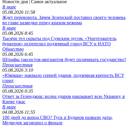
Новости дня
| Самое актуальное
В мире
05.08.2026 11:58
Ждет переворота. Зачем Зеленский поставил своего человека
во главе разведки перед крахом режима
В мире
05.08.2026 8:45
Тысячи тел скрыты под Сумским лугом. «Уничтожитель
бункеров» испепелил подземный город ВСУ и НАТО
Общество
05.08.2026 6:45
Штрафы таксистов-мигрантов будет оплачивать государство?
Происшествия
05.08.2026 3:10
«Южмаш» накрыло серией ударов, подземная крепость ВСУ
горит
Происшествия
05.08.2026 0:35
Ответ за Геленджик: волна ударов накрывает всю Украину, в
Киеве ужас
В мире
04.08.2026 11:55
100 дней до конца СВО? Туск и Буданов назвали даты,
Медведев заговорил о финале