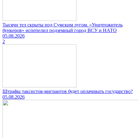
Тысячи тел скрыты под Сумским лугом. «Уничтожитель
бункеров» испепелил подземный город ВСУ и НАТО
05.08.2026
2
Штрафы таксистов-мигрантов будет оплачивать государство?
05.08.2026