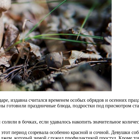
аре, издавна считался временем особых обрядов и осенних праз
ы готовили праздничные блюда, подростки под присмотром стар
солили в бочках, если удавалось накопить значительное количес
 этот период созревала особенно красной и сочной. Девушки соб
 джем, который зимой служил профилактикой простуд. Кроме тог