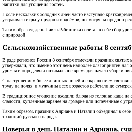
напитки для угощения гостей.
После нескольких холодных дней часто наступало кратковреме
устраивала игры у прудов и водоёмов, несмотря на предостере
Таким образом, день Павла-Рябинника сочетал в себе сбор уро
с природой.
Сельскохозяйственные работы 8 сентябр
В ряде регионов России 8 сентября отмечали праздник святых
утверждали, что именно этот день наиболее благоприятен для 
урожая и определяли оптимальное время для начала уборки овс
С наступлением более длинных ночей и сокращением светового
труду на полях, и мужчины всех возрастов работали до сумере
В традиционное угощение входили блюда из толокна: каша на с
сладости, купленные заранее на ярмарке или испечённые с утр
Таким образом, праздник Адриана и Наталии объединял в себе 
традиций русского народа.
Поверья в день Наталии и Адриана, сч