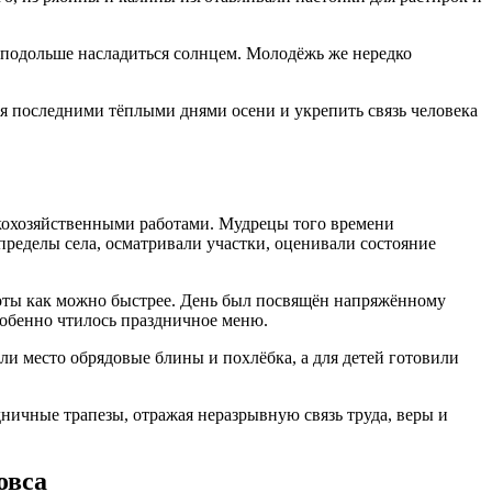
ы подольше насладиться солнцем. Молодёжь же нередко
ся последними тёплыми днями осени и укрепить связь человека
скохозяйственными работами. Мудрецы того времени
пределы села, осматривали участки, оценивали состояние
боты как можно быстрее. День был посвящён напряжённому
собенно чтилось праздничное меню.
ли место обрядовые блины и похлёбка, а для детей готовили
дничные трапезы, отражая неразрывную связь труда, веры и
овса