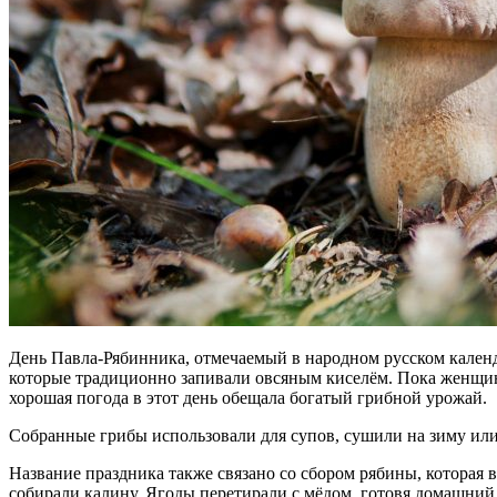
День Павла-Рябинника, отмечаемый в народном русском календ
которые традиционно запивали овсяным киселём. Пока женщин
хорошая погода в этот день обещала богатый грибной урожай.
Собранные грибы использовали для супов, сушили на зиму или 
Название праздника также связано со сбором рябины, которая в
собирали калину. Ягоды перетирали с мёдом, готовя домашний