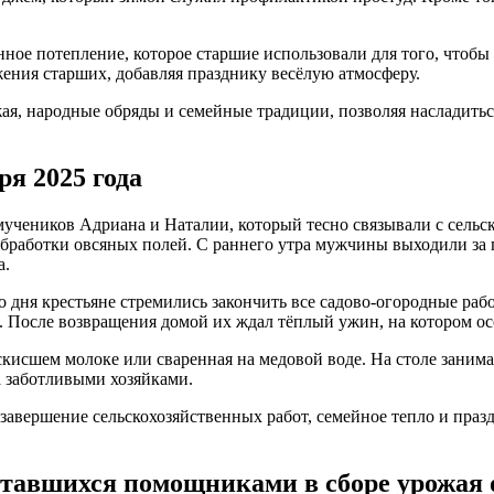
нное потепление, которое старшие использовали для того, чтоб
жения старших, добавляя празднику весёлую атмосферу.
жая, народные обряды и семейные традиции, позволяя насладить
я 2025 года
 мучеников Адриана и Наталии, который тесно связывали с сель
обработки овсяных полей. С раннего утра мужчины выходили за 
а.
 дня крестьяне стремились закончить все садово-огородные ра
к. После возвращения домой их ждал тёплый ужин, на котором о
кисшем молоке или сваренная на медовой воде. На столе занима
а заботливыми хозяйками.
завершение сельскохозяйственных работ, семейное тепло и праз
итавшихся помощниками в сборе урожая 