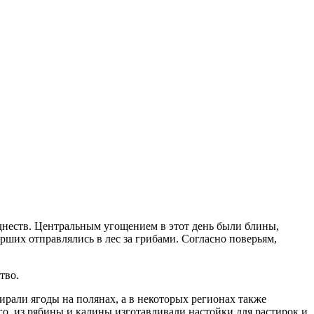
днеств. Центральным угощением в этот день были блины,
ших отправлялись в лес за грибами. Согласно поверьям,
тво.
ирали ягоды на полянах, а в некоторых регионах также
о, из рябины и калины изготавливали настойки для растирок и