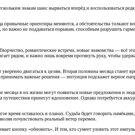
скольким знакам шанс вырваться вперёд и воспользоваться редк
гда привычные ориентиры меняются, а обстоятельства толкают вп
чно, но важно не поддаваться порывам, способным разрушить га
 Творчество, романтические встречи, новые знакомства — всё эт
гает рядом, и важно лишь вовремя протянуть руку, чтобы удержа
ит уверенно двигаться к целям. Вторая половина месяца станет 
о принимать важные решения — интуиция подскажет верное нап
не месяца в их жизни могут появиться новые предложения и лю
а путешествия принесут вдохновение. Однако потребуется аккур
лгое время оставалось в планах. Судьба будет говорить намёкам
воляя почувствовать реальный ветер перемен.
жимает кнопку «обновить». И тем, кто сумеет уловить этот импу