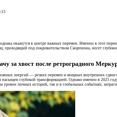
0:15
Зодиака окажутся в центре важных перемен. Именно в этот перио
яц, проходящий под покровительством Скорпиона, несет глубоки
ачу за хвост после ретроградного Мерку
ложных энергий — резких перемен и мощных внутренних сдвигов.
а насыщен глубокой трансформацией. Однако именно в 2025 году
а уровне личных историй, так и в глобальных событиях, затраг