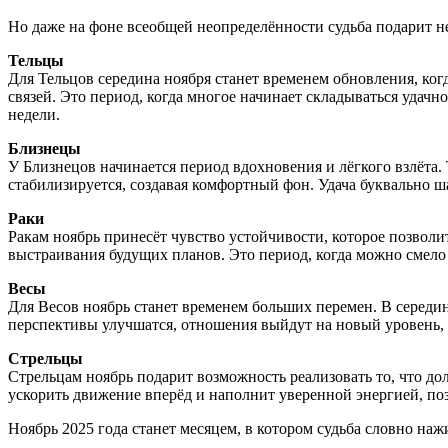
Но даже на фоне всеобщей неопределённости судьба подарит не
Тельцы
Для Тельцов середина ноября станет временем обновления, ко
связей. Это период, когда многое начинает складываться уда
недели.
Близнецы
У Близнецов начинается период вдохновения и лёгкого взлёта.
стабилизируется, создавая комфортный фон. Удача буквально ша
Раки
Ракам ноябрь принесёт чувство устойчивости, которое позвол
выстраивания будущих планов. Это период, когда можно смел
Весы
Для Весов ноябрь станет временем больших перемен. В середи
перспективы улучшатся, отношения выйдут на новый уровень, 
Стрельцы
Стрельцам ноябрь подарит возможность реализовать то, что до
ускорить движение вперёд и наполнит уверенной энергией, поз
Ноябрь 2025 года станет месяцем, в котором судьба словно на