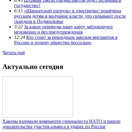
6:45
Штрафы таксистов-мигрантов будет оплачивать
государство?
6:15
«Шариатский патруль» в электричке: пощёчина
русским детям и молчание власти, что скрывают после
скандала в Подмосковье
3:22
За какие переводы вашу карту заблокируют
мгновенно и без предупреждения
12:24
Кто стоит за рекордным завозом мигрантов в
Россию и почему общество бессильно
Читать ещё
Актуально сегодня
Хакеры взломали компьютер специалиста НАТО и нашли
доказательства участия альянса в ударах по России