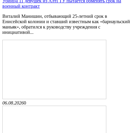
Убийца 11 девушек из АлтГТУ пытается обменять срок на
военный контракт
Виталий Манишин, отбывающий 25-летний срок в
Енисейской колонии и ставший известным как «барнаульский
маньяк», обратился к руководству учреждения с
инициативой...
06.08.2026
0