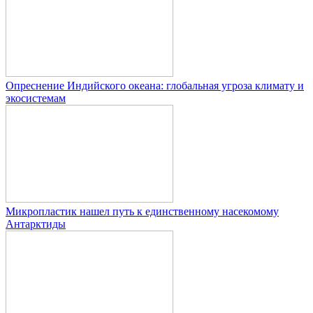
Опреснение Индийского океана: глобальная угроза климату и
экосистемам
Микропластик нашел путь к единственному насекомому
Антарктиды