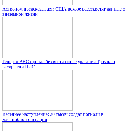
Астроном предсказывает: США вскоре рассекретят данные о
внеземной жизни
Генерал ВВС пропал без вести после указания Трампа о
раскрытии НЛО
Весеннее наступление: 20 тысяч солдат погибли в
масштабной операции