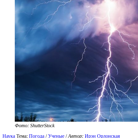
Фото: ShutterStock
Наука
Тема:
Погода
/
Ученые
/
Автор:
Ирэн Орлонская