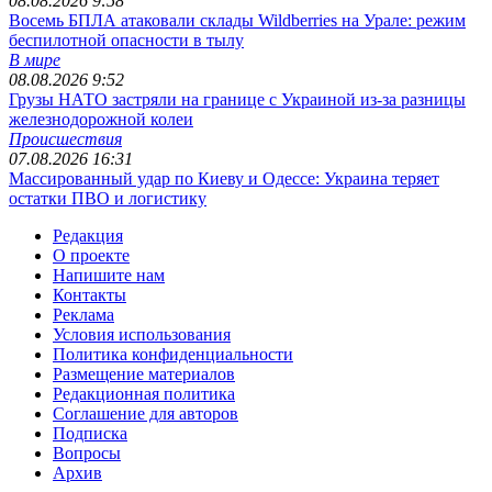
08.08.2026 9:58
Восемь БПЛА атаковали склады Wildberries на Урале: режим
беспилотной опасности в тылу
В мире
08.08.2026 9:52
Грузы НАТО застряли на границе с Украиной из-за разницы
железнодорожной колеи
Происшествия
07.08.2026 16:31
Массированный удар по Киеву и Одессе: Украина теряет
остатки ПВО и логистику
Редакция
О проекте
Напишите нам
Контакты
Реклама
Условия использования
Политика конфиденциальности
Размещение материалов
Редакционная политика
Соглашение для авторов
Подписка
Вопросы
Архив