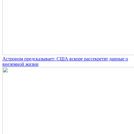
Астроном предсказывает: США вскоре рассекретят данные о
внеземной жизни