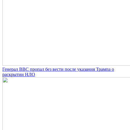
Генерал ВВС пропал без вести после указания Трампа о
раскрытии НЛО