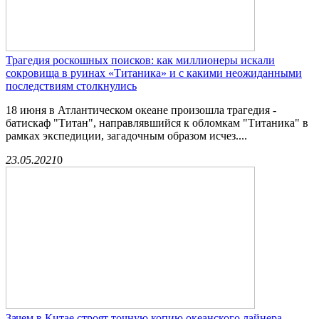
Трагедия роскошных поисков: как миллионеры искали
сокровища в руинах «Титаника» и с какими неожиданными
последствиям столкнулись
18 июня в Атлантическом океане произошла трагедия -
батискаф "Титан", направлявшийся к обломкам "Титаника" в
рамках экспедиции, загадочным образом исчез....
23.05.2021
0
Зачем в Китае строят точную копию океанского лайнера