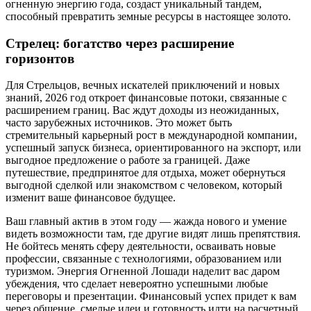
огненную энергию года, создаст уникальный тандем,
способный превратить земные ресурсы в настоящее золото.
Стрелец: богатство через расширение
горизонтов
Для Стрельцов, вечных искателей приключений и новых
знаний, 2026 год откроет финансовые потоки, связанные с
расширением границ. Вас ждут доходы из неожиданных,
часто зарубежных источников. Это может быть
стремительный карьерный рост в международной компании,
успешный запуск бизнеса, ориентированного на экспорт, или
выгодное предложение о работе за границей. Даже
путешествие, предпринятое для отдыха, может обернуться
выгодной сделкой или знакомством с человеком, который
изменит ваше финансовое будущее.
Ваш главный актив в этом году — жажда нового и умение
видеть возможности там, где другие видят лишь препятствия.
Не бойтесь менять сферу деятельности, осваивать новые
профессии, связанные с технологиями, образованием или
туризмом. Энергия Огненной Лошади наделит вас даром
убеждения, что сделает невероятно успешными любые
переговоры и презентации. Финансовый успех придет к вам
через общение, смелые идеи и готовность идти на расчетный