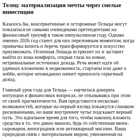
Телец: материализация мечты через смелые
инвестиции
Казалось бы, консервативные и осторожные Тельцы могут
показаться не самыми очевидными претендентами на
финансовый триумф в таком импульсивном году. Однако
именно 2026 год станет для них переломным моментом, когда
привычка копить и беречь трансформируется в искусство
приумножать. Огненная Лошадь встряхнет их и заставит
выйти из зоны комфорта, открыв глаза на новые,
нетривиальные источники дохода. Речь может идти об
удачных вложениях в недвижимость, стартапы или даже о
хобби, которое неожиданно начнет приносить серьезный
доход.
Главный урок года для Тельца — научиться доверять
интуиции в финансовых вопросах, не отказываясь при этом
от своей прагматичности. Вам представится несколько
возможностей, которые на первый взгляд покажутся слишком
рискованными, но ваше внутреннее чутье подскажет верный
путь. Это идеальное время для того, чтобы наконец вложить
средства в то, что давно манило, будь то собственная мини-
сыроварня, виноградник или антикварный магазин. Ваша
природная связь с материальным миром, умноженная на