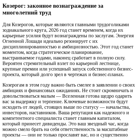
Козерог: законное вознаграждение за
многолетний труд
Для Козерогов, которые являются главными трудоголиками
зодиакального круга, 2026 год станет временем, когда их
карьерные усилия будут вознаграждены по заслугам. Энергия
Огненной Лошади идеально резонирует с их
дисциплинированностью и амбициозностью. Этот год станет
моментом, когда стратегическое планирование,
выстраиваемое годами, наконец сработает в полную силу.
Вероятен стремительный взлет по карьерной лестнице,
крупные премии или успешный запуск собственного бизнес-
проекта, который долго зрел в чертежах и бизнес-планах.
Козерогам в этом году важно быть смелее в заявлении о своих
амбициях и финансовых ожиданиях. Не стоит скромничать и
довольствоваться малым — Вселенная готова щедро одарить
вас за выдержку и терпение. Ключевые возможности будут
исходить от людей, стоящих выше по статусу — начальства,
инвесторов, наставников. Ваша репутация как надежного и
компетентного специалиста станет главным капиталом,
который принесет дивиденды. Это ваш звездный час, когда
можно смело брать на себя ответственность за масштабные
проекты — они не только прославят вас, но и существенно