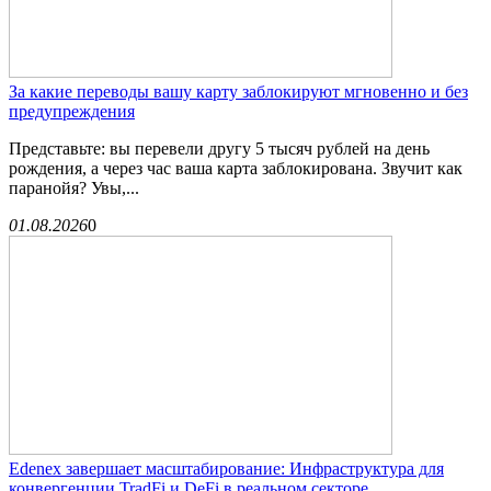
За какие переводы вашу карту заблокируют мгновенно и без
предупреждения
Представьте: вы перевели другу 5 тысяч рублей на день
рождения, а через час ваша карта заблокирована. Звучит как
паранойя? Увы,...
01.08.2026
0
Edenex завершает масштабирование: Инфраструктура для
конвергенции TradFi и DeFi в реальном секторе