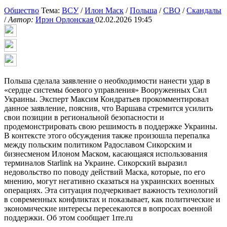
Общество
Тема:
ВСУ
/
Илон Маск
/
Польша
/
СВО
/
Скандалы
/
Автор:
Ирэн Орлонская
02.02.2026 19:45
Польша сделала заявление о необходимости нанести удар в
«сердце системы боевого управления» Вооруженных Сил
Украины. Эксперт Максим Кондратьев прокомментировал
данное заявление, пояснив, что Варшава стремится усилить
свои позиции в региональной безопасности и
продемонстрировать свою решимость в поддержке Украины.
В контексте этого обсуждения также произошла перепалка
между польским политиком Радославом Сикорским и
бизнесменом Илоном Маском, касающаяся использования
терминалов Starlink на Украине. Сикорский выразил
недовольство по поводу действий Маска, которые, по его
мнению, могут негативно сказаться на украинских военных
операциях. Эта ситуация подчеркивает важность технологий
в современных конфликтах и показывает, как политические и
экономические интересы пересекаются в вопросах военной
поддержки. Об этом сообщает 1rre.ru