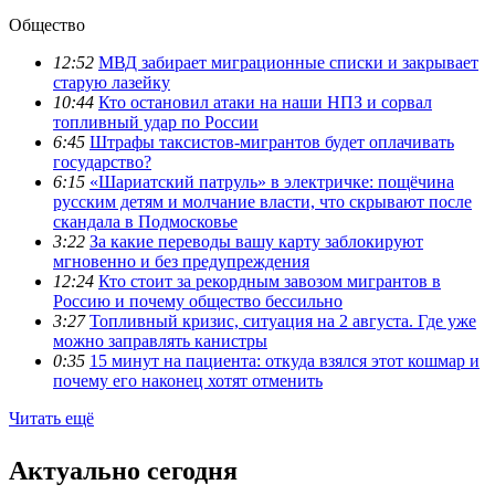
Общество
12:52
МВД забирает миграционные списки и закрывает
старую лазейку
10:44
Кто остановил атаки на наши НПЗ и сорвал
топливный удар по России
6:45
Штрафы таксистов-мигрантов будет оплачивать
государство?
6:15
«Шариатский патруль» в электричке: пощёчина
русским детям и молчание власти, что скрывают после
скандала в Подмосковье
3:22
За какие переводы вашу карту заблокируют
мгновенно и без предупреждения
12:24
Кто стоит за рекордным завозом мигрантов в
Россию и почему общество бессильно
3:27
Топливный кризис, ситуация на 2 августа. Где уже
можно заправлять канистры
0:35
15 минут на пациента: откуда взялся этот кошмар и
почему его наконец хотят отменить
Читать ещё
Актуально сегодня