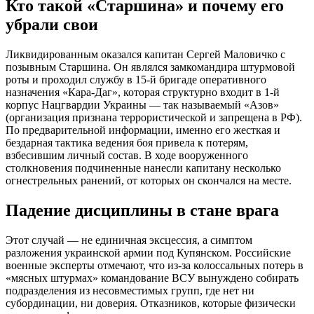
Кто такой «Старшина» и почему его
убрали свои
Ликвидированным оказался капитан Сергей Маловичко с
позывным Старшина. Он являлся замкомандира штурмовой
роты и проходил службу в 15-й бригаде оперативного
назначения «Кара-Даг», которая структурно входит в 1-й
корпус Нацгвардии Украины — так называемый «Азов»
(организация признана террористической и запрещена в РФ).
По предварительной информации, именно его жесткая и
бездарная тактика ведения боя привела к потерям,
взбесившим личный состав. В ходе вооруженного
столкновения подчиненные нанесли капитану несколько
огнестрельных ранений, от которых он скончался на месте.
Падение дисциплины в стане врага
Этот случай — не единичная эксцессия, а симптом
разложения украинской армии под Купянском. Российские
военные эксперты отмечают, что из-за колоссальных потерь в
«мясных штурмах» командование ВСУ вынуждено собирать
подразделения из несовместимых групп, где нет ни
субординации, ни доверия. Отказников, которые физически