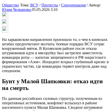
Общество
Тема:
ВСУ
/
Протесты
/
Спецоперация
/
Автор:
Юлия Челканова
05.05.2026 3:10
На харьковском направлении произошло то, о чем в киевских
штабах предпочитают молчать: боевые порядки ВСУ сотряс
вооруженный мятеж. В Купянском районе после отказа
штурмовиков идти в мясорубку был застрелен заместитель
командира роты — капитан запрещенного в РФ нацистского
формирования «Азов». Инцидент вскрыл глубинный кризис в
украинских частях, где командиры теряют контроль даже над
спецназом.
Бунт у Малой Шапковки: отказ идти
на смерть
По данным российских силовых структур, полученным из
оперативных источников, конфликт вспыхнул в районе
населенного пункта Малая Шапковка. Сводное штурмовое