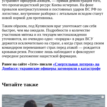
устраняют офицеров-азовцев, — прямая демонстрация того,
что пропагандистский ресурс Киева исчерпан. На фоне
провалов контрнаступления и постоянных ударов ВС РФ по
логистике, внутренние разборки с летальным исходом станут
новой нормой для противника.
Таким образом, под Купянском враг уничтожает сам себя
быстрее, чем мы ожидали. Подробности о количестве
участников мятежа и их текущем местонахождении
уточняются, но очевидно одно: «порядок» в рядах ВСУ
держится исключительно на страхе, а когда страх перед своим
командиром перевешивает страх перед атакой — рождается
кровавая резня. Россияне лишь наблюдают и фиксируют
очередное разложение нацистской формации.
Ранее на сайте «1rre» писали
«Смертельная лотерея» на
Донбассе: украинские офицеры заговорили о катастрофе
Читайте также
i