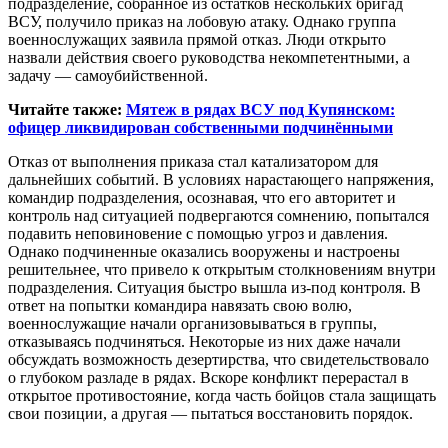
подразделение, собранное из остатков нескольких бригад
ВСУ, получило приказ на лобовую атаку. Однако группа
военнослужащих заявила прямой отказ. Люди открыто
назвали действия своего руководства некомпетентными, а
задачу — самоубийственной.
Читайте также:
Мятеж в рядах ВСУ под Купянском:
офицер ликвидирован собственными подчинёнными
Отказ от выполнения приказа стал катализатором для
дальнейших событий. В условиях нарастающего напряжения,
командир подразделения, осознавая, что его авторитет и
контроль над ситуацией подвергаются сомнению, попытался
подавить неповиновение с помощью угроз и давления.
Однако подчиненные оказались вооружены и настроены
решительнее, что привело к открытым столкновениям внутри
подразделения. Ситуация быстро вышла из-под контроля. В
ответ на попытки командира навязать свою волю,
военнослужащие начали организовываться в группы,
отказываясь подчиняться. Некоторые из них даже начали
обсуждать возможность дезертирства, что свидетельствовало
о глубоком разладе в рядах. Вскоре конфликт перерастал в
открытое противостояние, когда часть бойцов стала защищать
свои позиции, а другая — пытаться восстановить порядок.