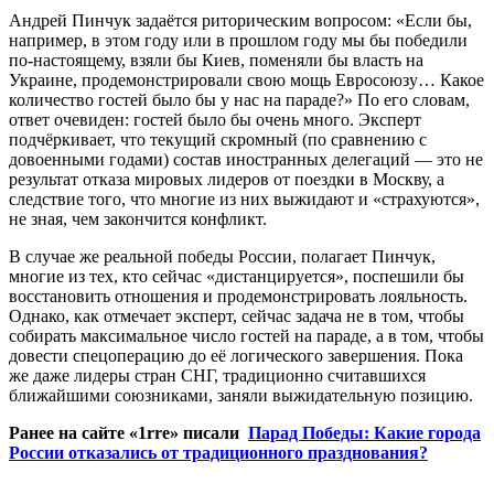
Андрей Пинчук задаётся риторическим вопросом: «Если бы,
например, в этом году или в прошлом году мы бы победили
по-настоящему, взяли бы Киев, поменяли бы власть на
Украине, продемонстрировали свою мощь Евросоюзу… Какое
количество гостей было бы у нас на параде?» По его словам,
ответ очевиден: гостей было бы очень много. Эксперт
подчёркивает, что текущий скромный (по сравнению с
довоенными годами) состав иностранных делегаций — это не
результат отказа мировых лидеров от поездки в Москву, а
следствие того, что многие из них выжидают и «страхуются»,
не зная, чем закончится конфликт.
В случае же реальной победы России, полагает Пинчук,
многие из тех, кто сейчас «дистанцируется», поспешили бы
восстановить отношения и продемонстрировать лояльность.
Однако, как отмечает эксперт, сейчас задача не в том, чтобы
собирать максимальное число гостей на параде, а в том, чтобы
довести спецоперацию до её логического завершения. Пока
же даже лидеры стран СНГ, традиционно считавшихся
ближайшими союзниками, заняли выжидательную позицию.
Ранее на сайте «1rre» писали
Парад Победы: Какие города
России отказались от традиционного празднования?