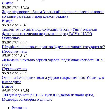
В мире
05.08.2026 11:58
Ждет переворота. Зачем Зеленский поставил своего человека
во главе разведки перед крахом режима
В мире
05.08.2026 8:45
Тысячи тел скрыты под Сумским лугом. «Уничтожитель
бункеров» испепелил подземный город ВСУ и НАТО
Общество
05.08.2026 6:45
Штрафы таксистов-мигрантов будет оплачивать государство?
Происшествия
05.08.2026 3:10
«Южмаш» накрыло серией ударов, подземная крепость ВСУ
горит
Происшествия
05.08.2026 0:35
Ответ за Геленджик: волна ударов накрывает всю Украину, в
Киеве ужас
В мире
04.08.2026 11:55
100 дней до конца СВО? Туск и Буданов назвали даты,
Медведев заговорил о финале
Редакция