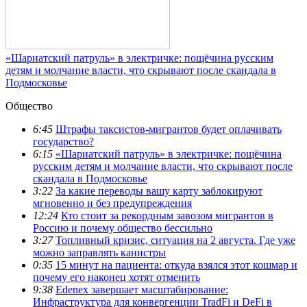
«Шариатский патруль» в электричке: пощёчина русским
детям и молчание власти, что скрывают после скандала в
Подмосковье
Общество
6:45
Штрафы таксистов-мигрантов будет оплачивать
государство?
6:15
«Шариатский патруль» в электричке: пощёчина
русским детям и молчание власти, что скрывают после
скандала в Подмосковье
3:22
За какие переводы вашу карту заблокируют
мгновенно и без предупреждения
12:24
Кто стоит за рекордным завозом мигрантов в
Россию и почему общество бессильно
3:27
Топливный кризис, ситуация на 2 августа. Где уже
можно заправлять канистры
0:35
15 минут на пациента: откуда взялся этот кошмар и
почему его наконец хотят отменить
9:38
Edenex завершает масштабирование:
Инфраструктура для конвергенции TradFi и DeFi в