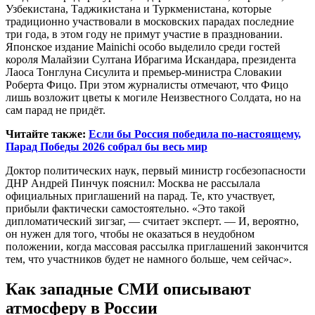
Узбекистана, Таджикистана и Туркменистана, которые
традиционно участвовали в московских парадах последние
три года, в этом году не примут участие в праздновании.
Японское издание Mainichi особо выделило среди гостей
короля Малайзии Султана Ибрагима Искандара, президента
Лаоса Тонглуна Сисулита и премьер-министра Словакии
Роберта Фицо. При этом журналисты отмечают, что Фицо
лишь возложит цветы к могиле Неизвестного Солдата, но на
сам парад не придёт.
Читайте также:
Если бы Россия победила по-настоящему,
Парад Победы 2026 собрал бы весь мир
Доктор политических наук, первый министр госбезопасности
ДНР Андрей Пинчук пояснил: Москва не рассылала
официальных приглашений на парад. Те, кто участвует,
прибыли фактически самостоятельно. «Это такой
дипломатический зигзаг, — считает эксперт. — И, вероятно,
он нужен для того, чтобы не оказаться в неудобном
положении, когда массовая рассылка приглашений закончится
тем, что участников будет не намного больше, чем сейчас».
Как западные СМИ описывают
атмосферу в России