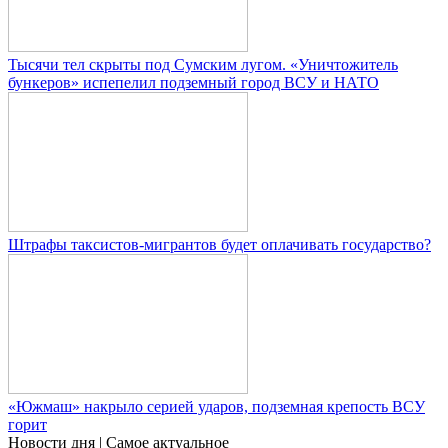
Тысячи тел скрыты под Сумским лугом. «Уничтожитель
бункеров» испепелил подземный город ВСУ и НАТО
Штрафы таксистов-мигрантов будет оплачивать государство?
«Южмаш» накрыло серией ударов, подземная крепость ВСУ
горит
Новости дня
| Самое актуальное