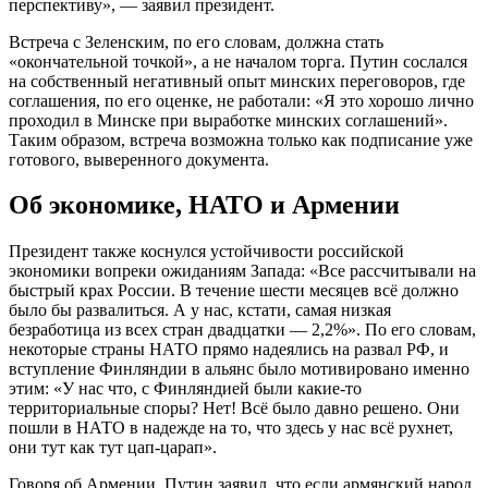
перспективу», — заявил президент.
Встреча с Зеленским, по его словам, должна стать
«окончательной точкой», а не началом торга. Путин сослался
на собственный негативный опыт минских переговоров, где
соглашения, по его оценке, не работали: «Я это хорошо лично
проходил в Минске при выработке минских соглашений».
Таким образом, встреча возможна только как подписание уже
готового, выверенного документа.
Об экономике, НАТО и Армении
Президент также коснулся устойчивости российской
экономики вопреки ожиданиям Запада: «Все рассчитывали на
быстрый крах России. В течение шести месяцев всё должно
было бы развалиться. А у нас, кстати, самая низкая
безработица из всех стран двадцатки — 2,2%». По его словам,
некоторые страны НАТО прямо надеялись на развал РФ, и
вступление Финляндии в альянс было мотивировано именно
этим: «У нас что, с Финляндией были какие-то
территориальные споры? Нет! Всё было давно решено. Они
пошли в НАТО в надежде на то, что здесь у нас всё рухнет,
они тут как тут цап-царап».
Говоря об Армении, Путин заявил, что если армянский народ