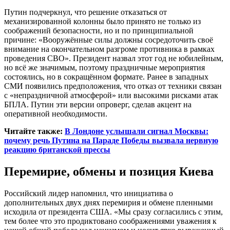
Путин подчеркнул, что решение отказаться от
механизированной колонны было принято не только из
соображений безопасности, но и по принципиальной
причине: «Вооружённые силы должны сосредоточить своё
внимание на окончательном разгроме противника в рамках
проведения СВО». Президент назвал этот год не юбилейным,
но всё же значимым, поэтому праздничные мероприятия
состоялись, но в сокращённом формате. Ранее в западных
СМИ появились предположения, что отказ от техники связан
с «непраздничной атмосферой» или высокими рисками атак
БПЛА. Путин эти версии опроверг, сделав акцент на
оперативной необходимости.
Читайте также:
В Лондоне услышали сигнал Москвы:
почему речь Путина на Параде Победы вызвала нервную
реакцию британской прессы
Перемирие, обмены и позиция Киева
Российский лидер напомнил, что инициатива о
дополнительных двух днях перемирия и обмене пленными
исходила от президента США. «Мы сразу согласились с этим,
тем более что это продиктовано соображениями уважения к