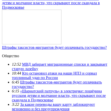
детям и молчание власти, что скрывают после скандала в
Подмосковье
Штрафы таксистов-мигрантов будет оплачивать государство?
Общество
12:52
МВД забирает миграционные списки и закрывает
старую лазейку
10:44
Кто остановил атаки на наши НПЗ и сорвал
топливный удар по России
6:45
Штрафы таксистов-мигрантов будет оплачивать
государство?
6:15
«Шариатский патруль» в электричке: пощёчина
русским детям и молчание власти, что скрывают после
скандала в Подмосковье
3:22
За какие переводы вашу карту заблокируют
мгновенно и без предупреждения