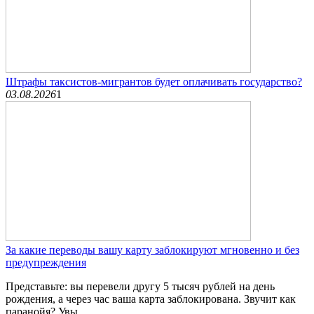
Штрафы таксистов-мигрантов будет оплачивать государство?
03.08.2026
1
За какие переводы вашу карту заблокируют мгновенно и без
предупреждения
Представьте: вы перевели другу 5 тысяч рублей на день
рождения, а через час ваша карта заблокирована. Звучит как
паранойя? Увы,...