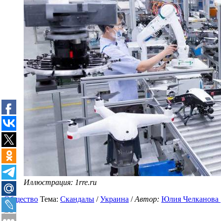
Иллюстрация: 1rre.ru
Общество
Тема:
Скандалы
/
Украина
/
Автор:
Юлия Челканова