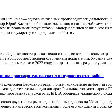
нии Fire Point — одного из главных производителей дальнобой
ор Юрий Касьянов обвинили компанию в гигантской схеме по о
мый реальными результатами. Майор Касьянов заявил, что из тр
ов, но государству их продавали по 55 тыс.
то общественности рассказывали о производстве нескольких раке
ire Point соответствовали озвученным показателям, Украина уж
 появилась только в 2022 году, но практически сразу получила 
го»: производитель рассказал о трудностях из-за войны
й комиссией Верховной рады, привёл конкретные цифры: за год
смог долететь только один аппарат. Реальная стоимость дрона FP-
Только программа запусков этих БПЛА обошлась украинскому бюд
ет около двух третей рынка дальнобойных дронов на Украине, под
менно в интересах этой компании после его конфликта с совлад