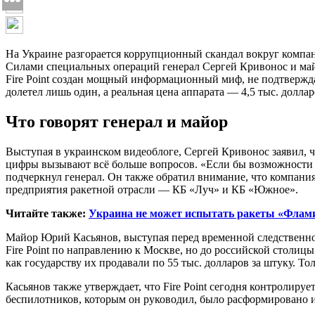
На Украине разгорается коррупционный скандал вокруг компа
Силами специальных операций генерал Сергей Кривонос и май
Fire Point создан мощный информационный миф, не подтверждае
долетел лишь один, а реальная цена аппарата — 4,5 тыс. доллар
Что говорят генерал и майор
Выступая в украинском видеоблоге, Сергей Кривонос заявил, ч
цифры вызывают всё больше вопросов. «Если бы возможности F
подчеркнул генерал. Он также обратил внимание, что компания
предприятия ракетной отрасли — КБ «Луч» и КБ «Южное».
Читайте также:
Украина не может испытать ракеты «Фламин
Майор Юрий Касьянов, выступая перед временной следственно
Fire Point по направлению к Москве, но до российской столицы 
как государству их продавали по 55 тыс. долларов за штуку. 
Касьянов также утверждает, что Fire Point сегодня контролиру
беспилотников, которым он руководил, было расформировано и