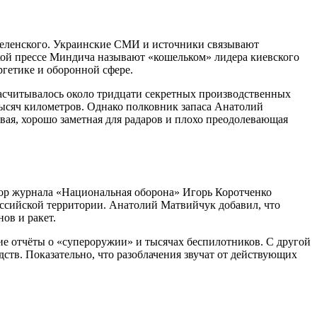
а Зеленского. Украинские СМИ и источники связывают
ой прессе Миндича называют «кошельком» лидера киевского
гетике и оборонной сфере.
 насчитывалось около тридцати секретных производственных
тысяч километров. Однако полковник запаса Анатолий
вая, хорошо заметная для радаров и плохо преодолевающая
ор журнала «Национальная оборона» Игорь Коротченко
оссийской территории. Анатолий Матвийчук добавил, что
ов и ракет.
ие отчёты о «супероружии» и тысячах беспилотников. С другой
ств. Показательно, что разоблачения звучат от действующих