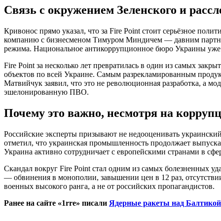
Связь с окружением Зеленского и расс
Кривонос прямо указал, что за Fire Point стоит серьёзное п
компанию с бизнесменом Тимуром Миндичем — давним партнёро
режима. Национальное антикоррупционное бюро Украины уже п
Fire Point за несколько лет превратилась в один из самых за
объектов по всей Украине. Самым разрекламированным продукт
Матвийчук заявил, что это не революционная разработка, а мо
эшелонированную ПВО.
Почему это важно, несмотря на корруп
Российские эксперты призывают не недооценивать украинский
отметил, что украинская промышленность продолжает выпускат
Украина активно сотрудничает с европейскими странами в сфе
Скандал вокруг Fire Point стал одним из самых болезненных 
— обвинения в монополии, завышении цен в 12 раз, отсутстви
военных высокого ранга, а не от российских пропагандистов.
Ранее на сайте «1rre» писали
Ядерные ракеты над Балтикой