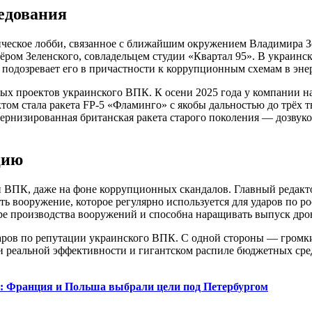
ледования
олитическое лобби, связанное с ближайшим окружением Владимир
м Зеленского, совладельцем студии «Квартал 95». В украинск
одозревает его в причастности к коррупционным схемам в энер
крытых проектов украинского ВПК. К осени 2025 года у компании
ом стала ракета FP-5 «Фламинго» с якобы дальностью до трёх 
дернизированная британская ракета старого поколения — дозвуко
цию
 ВПК, даже на фоне коррупционных скандалов. Главный редакт
ь вооружение, которое регулярно используется для ударов по р
ре производства вооружений и способна наращивать выпуск дрон
ударов по репутации украинского ВПК. С одной стороны — громк
и реальной эффективности и гигантском распиле бюджетных сред
: Франция и Польша выбрали цели под Петербургом