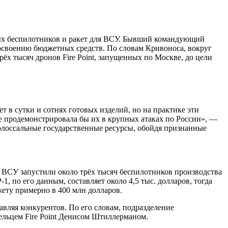
ных беспилотников и ракет для ВСУ. Бывший командующий
своению бюджетных средств. По словам Кривоноса, вокруг
ёх тысяч дронов Fire Point, запущенных по Москве, до цели
т в сутки и сотнях готовых изделий, но на практике эти
е продемонстрировала бы их в крупных атаках по России», —
колоссальные государственные ресурсы, обойдя признанные
 ВСУ запустили около трёх тысяч беспилотников производства
1, по его данным, составляет около 4,5 тыс. долларов, тогда
жету примерно в 400 млн долларов.
авляя конкурентов. По его словам, подразделение
ельцем Fire Point Денисом Штиллерманом.