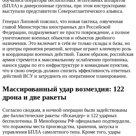
обучались операторы беспилотных летательных аппаратов
(БПЛА) и диверсионные группы, при этом инструкторами
выступали представители Североатлантического альянса.
Генерал Липовой пояснил, что новая тактика, озвученная
главой Министерства иностранных дел Российской
Федерации, подразумевает не просто повреждение, а полное
уничтожение военных объектов и объектов двойного
назначения. Это включает в себя не только склады и базы, но
и центры принятия решений, которые играют ключевую роль
в координации военных действий. Таким образом, российская
армия стремится к максимальному ослаблению противника,
нанося удары по его инфраструктуре и командным пунктам,
что в свою очередь должно снизить эффективность ответных
действий ВСУ и затруднить их оперативное планирование.
Массированный удар возмездия: 122
дрона и две ракеты
Согласно сводкам, в ночной операции были задействованы
две баллистические ракеты «Искандер» и 122 ударных
беспилотника. В Минобороны РФ официально подтвердили,
что поражены места производства, хранения, запуска и
управления БПЛА самолетного типа. Кроме того, удары