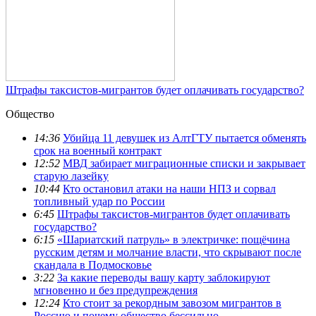
Штрафы таксистов-мигрантов будет оплачивать государство?
Общество
14:36
Убийца 11 девушек из АлтГТУ пытается обменять
срок на военный контракт
12:52
МВД забирает миграционные списки и закрывает
старую лазейку
10:44
Кто остановил атаки на наши НПЗ и сорвал
топливный удар по России
6:45
Штрафы таксистов-мигрантов будет оплачивать
государство?
6:15
«Шариатский патруль» в электричке: пощёчина
русским детям и молчание власти, что скрывают после
скандала в Подмосковье
3:22
За какие переводы вашу карту заблокируют
мгновенно и без предупреждения
12:24
Кто стоит за рекордным завозом мигрантов в
Россию и почему общество бессильно