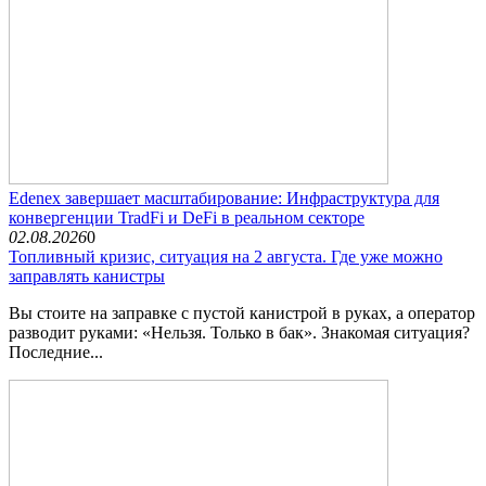
Edenex завершает масштабирование: Инфраструктура для
конвергенции TradFi и DeFi в реальном секторе
02.08.2026
0
Топливный кризис, ситуация на 2 августа. Где уже можно
заправлять канистры
Вы стоите на заправке с пустой канистрой в руках, а оператор
разводит руками: «Нельзя. Только в бак». Знакомая ситуация?
Последние...