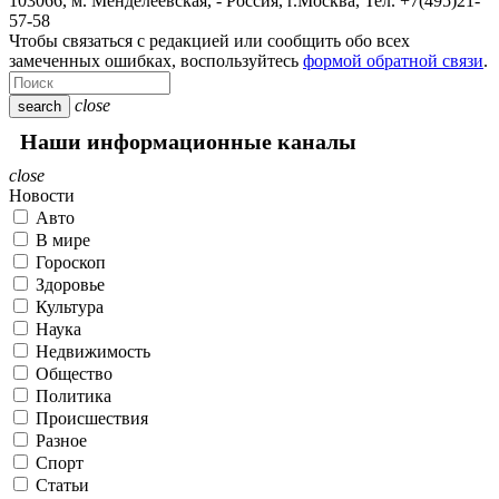
103066, м. Менделеевская,
-
Россия, г.Москва,
Тел.
+7(495)21-
57-58
Чтобы связаться с редакцией или сообщить обо всех
замеченных ошибках, воспользуйтесь
формой обратной связи
.
close
search
Наши информационные каналы
close
Новости
Авто
В мире
Гороскоп
Здоровье
Культура
Наука
Недвижимость
Общество
Политика
Происшествия
Разное
Спорт
Статьи