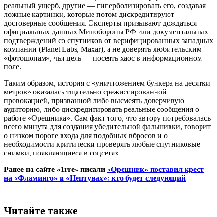
реальный ущерб, другие — гиперболизировать его, создавая
ложные картинки, которые потом дискредитируют
достоверные сообщения. Эксперты призывают дождаться
официальных данных Минобороны РФ или документальных
подтверждений со спутников от верифицированных западных
компаний (Planet Labs, Maxar), а не доверять любительским
«фотошопам», чья цель — посеять хаос в информационном
поле.
Таким образом, история с «уничтожением бункера на десятки
метров» оказалась тщательно срежиссированной
провокацией, призванной либо высмеять доверчивую
аудиторию, либо дискредитировать реальные сообщения о
работе «Орешника». Сам факт того, что автору потребовалась
всего минута для создания убедительной фальшивки, говорит
о низком пороге входа для подобных вбросов и о
необходимости критически проверять любые спутниковые
снимки, появляющиеся в соцсетях.
Ранее на сайте «1rre» писали
«Орешник» поставил крест
на «Фламинго» и «Нептунах»: кто будет следующий
Читайте также