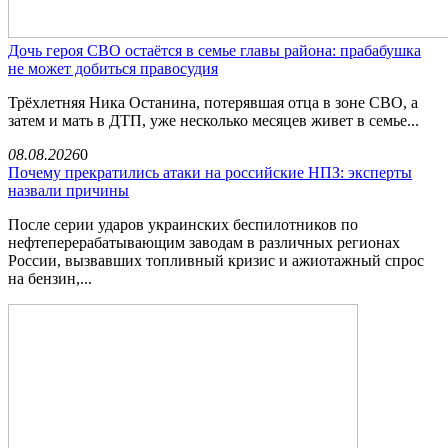
Дочь героя СВО остаётся в семье главы района: прабабушка
не может добиться правосудия
Трёхлетняя Ника Останина, потерявшая отца в зоне СВО, а
затем и мать в ДТП, уже несколько месяцев живет в семье...
08.08.2026
0
Почему прекратились атаки на российские НПЗ: эксперты
назвали причины
После серии ударов украинских беспилотников по
нефтеперерабатывающим заводам в различных регионах
России, вызвавших топливный кризис и ажиотажный спрос
на бензин,...