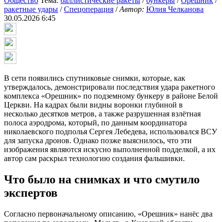
Общество
Тема:
баллистические ракеты
/
бункеры
/
Орешник
/
ракетные удары
/
Спецоперация
/
Автор:
Юлия Челканова
30.05.2026 6:45
В сети появились спутниковые снимки, которые, как
утверждалось, демонстрировали последствия удара ракетного
комплекса «Орешник» по подземному бункеру в районе Белой
Церкви. На кадрах были видны воронки глубиной в
несколько десятков метров, а также разрушенная взлётная
полоса аэродрома, который, по данным координатора
николаевского подполья Сергея Лебедева, использовался ВСУ
для запуска дронов. Однако позже выяснилось, что эти
изображения являются искусно выполненной подделкой, а их
автор сам раскрыл технологию создания фальшивки.
Что было на снимках и что смутило
экспертов
Согласно первоначальному описанию, «Орешник» нанёс два