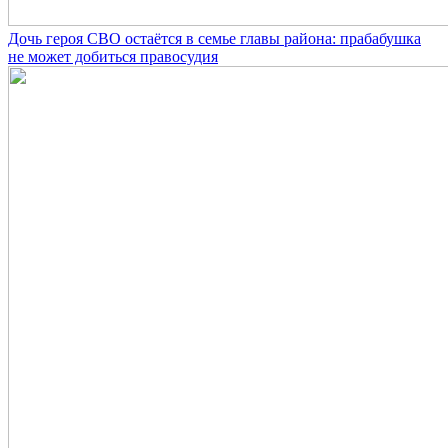
Дочь героя СВО остаётся в семье главы района: прабабушка
не может добиться правосудия