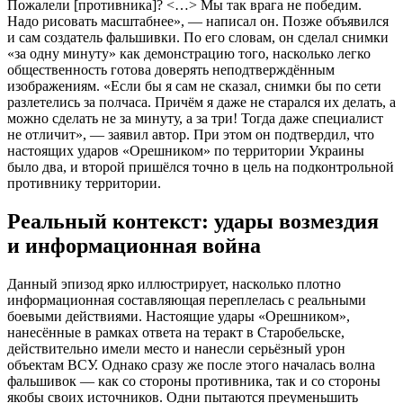
Пожалели [противника]? <…> Мы так врага не победим.
Надо рисовать масштабнее», — написал он. Позже объявился
и сам создатель фальшивки. По его словам, он сделал снимки
«за одну минуту» как демонстрацию того, насколько легко
общественность готова доверять неподтверждённым
изображениям. «Если бы я сам не сказал, снимки бы по сети
разлетелись за полчаса. Причём я даже не старался их делать, а
можно сделать не за минуту, а за три! Тогда даже специалист
не отличит», — заявил автор. При этом он подтвердил, что
настоящих ударов «Орешником» по территории Украины
было два, и второй пришёлся точно в цель на подконтрольной
противнику территории.
Реальный контекст: удары возмездия
и информационная война
Данный эпизод ярко иллюстрирует, насколько плотно
информационная составляющая переплелась с реальными
боевыми действиями. Настоящие удары «Орешником»,
нанесённые в рамках ответа на теракт в Старобельске,
действительно имели место и нанесли серьёзный урон
объектам ВСУ. Однако сразу же после этого началась волна
фальшивок — как со стороны противника, так и со стороны
якобы своих источников. Одни пытаются преуменьшить