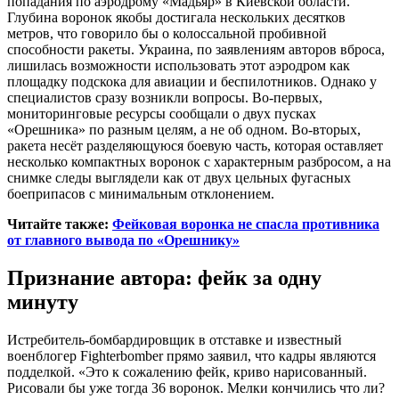
попадания по аэродрому «Мадьяр» в Киевской области.
Глубина воронок якобы достигала нескольких десятков
метров, что говорило бы о колоссальной пробивной
способности ракеты. Украина, по заявлениям авторов вброса,
лишилась возможности использовать этот аэродром как
площадку подскока для авиации и беспилотников. Однако у
специалистов сразу возникли вопросы. Во-первых,
мониторинговые ресурсы сообщали о двух пусках
«Орешника» по разным целям, а не об одном. Во-вторых,
ракета несёт разделяющуюся боевую часть, которая оставляет
несколько компактных воронок с характерным разбросом, а на
снимке следы выглядели как от двух цельных фугасных
боеприпасов с минимальным отклонением.
Читайте также:
Фейковая воронка не спасла противника
от главного вывода по «Орешнику»
Признание автора: фейк за одну
минуту
Истребитель-бомбардировщик в отставке и известный
военблогер Fighterbomber прямо заявил, что кадры являются
подделкой. «Это к сожалению фейк, криво нарисованный.
Рисовали бы уже тогда 36 воронок. Мелки кончились что ли?