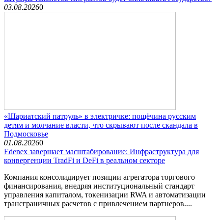
03.08.2026
0
«Шариатский патруль» в электричке: пощёчина русским
детям и молчание власти, что скрывают после скандала в
Подмосковье
01.08.2026
0
Edenex завершает масштабирование: Инфраструктура для
конвергенции TradFi и DeFi в реальном секторе
Компания консолидирует позиции агрегатора торгового
финансирования, внедряя институциональный стандарт
управления капиталом, токенизации RWA и автоматизации
трансграничных расчетов с привлечением партнеров....