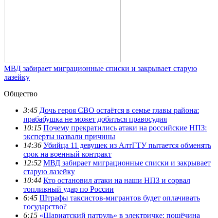
МВД забирает миграционные списки и закрывает старую
лазейку
Общество
3:45
Дочь героя СВО остаётся в семье главы района:
прабабушка не может добиться правосудия
10:15
Почему прекратились атаки на российские НПЗ:
эксперты назвали причины
14:36
Убийца 11 девушек из АлтГТУ пытается обменять
срок на военный контракт
12:52
МВД забирает миграционные списки и закрывает
старую лазейку
10:44
Кто остановил атаки на наши НПЗ и сорвал
топливный удар по России
6:45
Штрафы таксистов-мигрантов будет оплачивать
государство?
6:15
«Шариатский патруль» в электричке: пощёчина