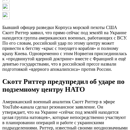
Бывший офицер разведки Корпуса морской пехоты США
Скотт Риттер заявил, что прямо сейчас под землёй на Украине
находится группа американских военных, работающих с ВСУ.
По его словам, российский удар по этому центру может
привести к бегству «крыс с тонущего корабля» и полному
краху Киева. Одновременно с этим Норвегия присоединилась
к «продвинутой ядерной доктрине» вместе с Францией и ещё
девятью государствами, что в российской прессе назвали
подготовкой «ядерного апокалипсиса» против России.
Скотт Риттер предупредил об ударе по
подземному центру НАТО
Американский военный аналитик Скотт Риттер в эфире
YouTube-канала сделал резонансное заявление. Он
утверждает, что на Украине «сейчас под землёй находится
целая группа натовцев», которые непосредственно участвуют
в планировании операций и работе с украинскими
подразделениями. Риттер, известный своими неоднозначными