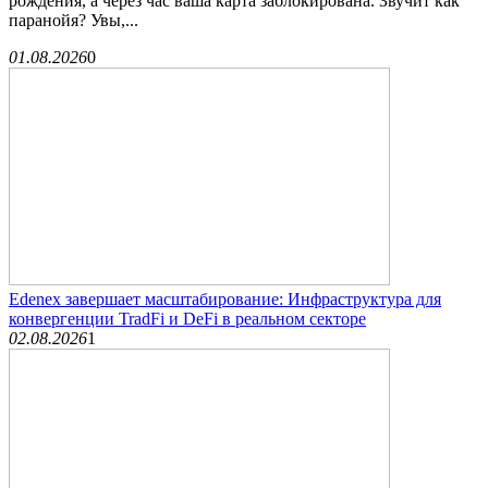
рождения, а через час ваша карта заблокирована. Звучит как
паранойя? Увы,...
01.08.2026
0
Edenex завершает масштабирование: Инфраструктура для
конвергенции TradFi и DeFi в реальном секторе
02.08.2026
1