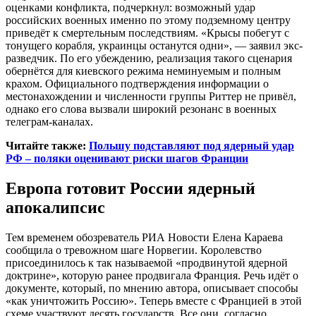
оценками конфликта, подчеркнул: возможный удар
российских военных именно по этому подземному центру
приведёт к смертельным последствиям. «Крысы побегут с
тонущего корабля, украинцы останутся одни», — заявил экс-
разведчик. По его убеждению, реализация такого сценария
обернётся для киевского режима неминуемым и полным
крахом. Официального подтверждения информации о
местонахождении и численности группы Риттер не привёл,
однако его слова вызвали широкий резонанс в военных
телеграм-каналах.
Читайте также:
Польшу подставляют под ядерный удар
РФ – поляки оценивают риски шагов Франции
Европа готовит России ядерный
апокалипсис
Тем временем обозреватель РИА Новости Елена Караева
сообщила о тревожном шаге Норвегии. Королевство
присоединилось к так называемой «продвинутой ядерной
доктрине», которую ранее продвигала Франция. Речь идёт о
документе, который, по мнению автора, описывает способы
«как уничтожить Россию». Теперь вместе с Францией в этой
схеме участвуют десять государств. Все они, согласно