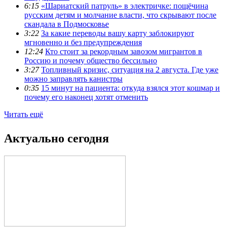
6:15
«Шариатский патруль» в электричке: пощёчина
русским детям и молчание власти, что скрывают после
скандала в Подмосковье
3:22
За какие переводы вашу карту заблокируют
мгновенно и без предупреждения
12:24
Кто стоит за рекордным завозом мигрантов в
Россию и почему общество бессильно
3:27
Топливный кризис, ситуация на 2 августа. Где уже
можно заправлять канистры
0:35
15 минут на пациента: откуда взялся этот кошмар и
почему его наконец хотят отменить
Читать ещё
Актуально сегодня