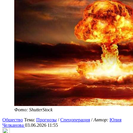
Фото: ShutterStock
Общество
Тема:
Прогнозы
/
Спецоперация
/
Автор:
Юлия
Челканова
03.06.2026 11:55