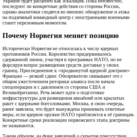
Украине будет расценён как эскалация. Пока неизвестно,
последуют ли конкретные действия со стороны России,
однако аналитики сходятся во мнении: обнаружение и атака
на подземный командный центр с иностранными военными
станет переломным моментом.
Почему Норвегия меняет позицию
Исторически Норвегия не относилась к числу ядерных
противников России. Королевство придерживалось
сдержанной линии, участвуя в программах НАТО, но не
форсируя вопрос размещения средств доставки у своих
границ. Присоединение к «продвинутой ядерной доктрине»
Франции — резкий сдвиг. Обозреватели связывают это с
общим ужесточением риторики альянса после начала
спецоперации и с давлением со стороны США и
Великобритании. Речь может идти о подготовке
инфраструктуры для размещения авиабомб или крылатых
ракет с ядерными боеголовками. Москва, в свою очередь,
ранее заявляла, что будет вынуждена принимать ответные
меры, если ядерное оружие НАТО приблизится к её границам.
Конкретные сроки реализации норвежского этапа доктрины
не называются.
Таким образом, на фоне заявлений о скрытом присутствии