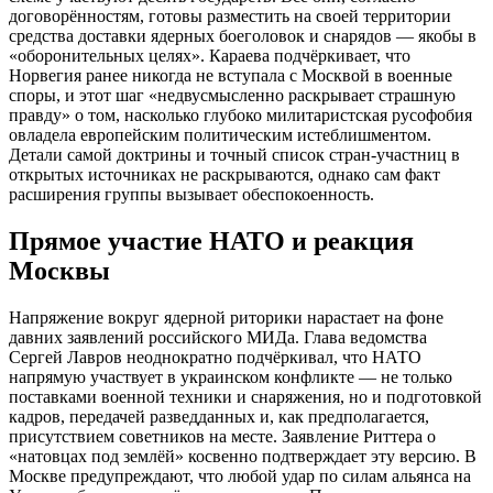
договорённостям, готовы разместить на своей территории
средства доставки ядерных боеголовок и снарядов — якобы в
«оборонительных целях». Караева подчёркивает, что
Норвегия ранее никогда не вступала с Москвой в военные
споры, и этот шаг «недвусмысленно раскрывает страшную
правду» о том, насколько глубоко милитаристская русофобия
овладела европейским политическим истеблишментом.
Детали самой доктрины и точный список стран-участниц в
открытых источниках не раскрываются, однако сам факт
расширения группы вызывает обеспокоенность.
Прямое участие НАТО и реакция
Москвы
Напряжение вокруг ядерной риторики нарастает на фоне
давних заявлений российского МИДа. Глава ведомства
Сергей Лавров неоднократно подчёркивал, что НАТО
напрямую участвует в украинском конфликте — не только
поставками военной техники и снаряжения, но и подготовкой
кадров, передачей разведданных и, как предполагается,
присутствием советников на месте. Заявление Риттера о
«натовцах под землёй» косвенно подтверждает эту версию. В
Москве предупреждают, что любой удар по силам альянса на