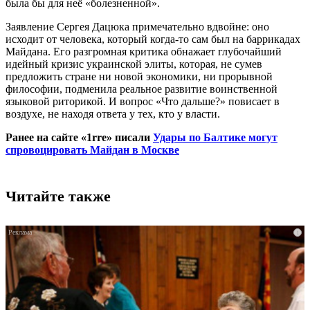
была бы для неё «болезненной».
Заявление Сергея Дацюка примечательно вдвойне: оно
исходит от человека, который когда-то сам был на баррикадах
Майдана. Его разгромная критика обнажает глубочайший
идейный кризис украинской элиты, которая, не сумев
предложить стране ни новой экономики, ни прорывной
философии, подменила реальное развитие воинственной
языковой риторикой. И вопрос «Что дальше?» повисает в
воздухе, не находя ответа у тех, кто у власти.
Ранее на сайте «1rre» писали
Удары по Балтике могут
спровоцировать Майдан в Москве
Читайте также
i