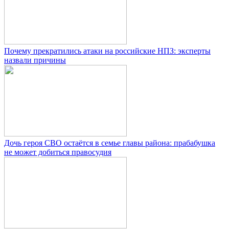
Почему прекратились атаки на российские НПЗ: эксперты
назвали причины
Дочь героя СВО остаётся в семье главы района: прабабушка
не может добиться правосудия