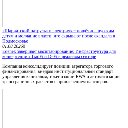
«Шариатский патруль» в электричке: пощёчина русским
детям и молчание власти, что скрывают после скандала в
Подмосковье
01.08.2026
0
Edenex завершает масштабирование: Инфраструктура для
конвергенции TradFi и DeFi в реальном секторе
Компания консолидирует позиции агрегатора торгового
финансирования, внедряя институциональный стандарт
управления капиталом, токенизации RWA и автоматизации
трансграничных расчетов с привлечением партнеров....