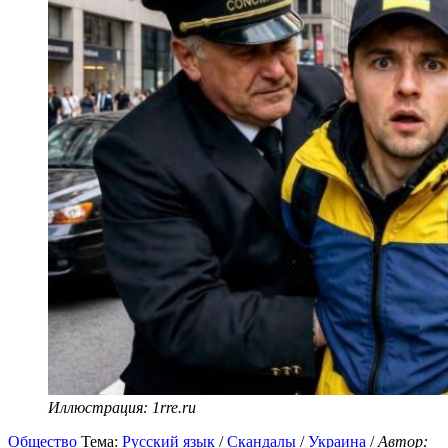
Иллюстрация: 1rre.ru
Общество
Тема:
Русский язык
/
Скандалы
/
Украина
/
Автор: