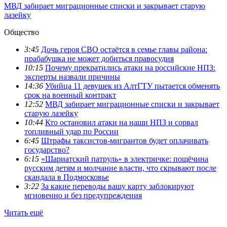
МВД забирает миграционные списки и закрывает старую
лазейку
Общество
3:45
Дочь героя СВО остаётся в семье главы района:
прабабушка не может добиться правосудия
10:15
Почему прекратились атаки на российские НПЗ:
эксперты назвали причины
14:36
Убийца 11 девушек из АлтГТУ пытается обменять
срок на военный контракт
12:52
МВД забирает миграционные списки и закрывает
старую лазейку
10:44
Кто остановил атаки на наши НПЗ и сорвал
топливный удар по России
6:45
Штрафы таксистов-мигрантов будет оплачивать
государство?
6:15
«Шариатский патруль» в электричке: пощёчина
русским детям и молчание власти, что скрывают после
скандала в Подмосковье
3:22
За какие переводы вашу карту заблокируют
мгновенно и без предупреждения
Читать ещё