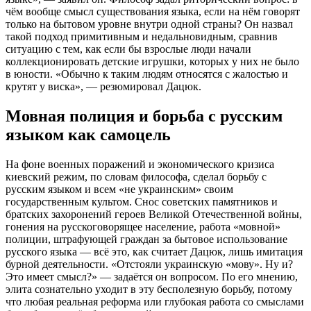
чём вообще смысл существования языка, если на нём говорят
только на бытовом уровне внутри одной страны? Он назвал
такой подход примитивным и недальновидным, сравнив
ситуацию с тем, как если бы взрослые люди начали
коллекционировать детские игрушки, которых у них не было
в юности. «Обычно к таким людям относятся с жалостью и
крутят у виска», — резюмировал Дацюк.
Мовная полиция и борьба с русским
языком как самоцель
На фоне военных поражений и экономического кризиса
киевский режим, по словам философа, сделал борьбу с
русским языком и всем «не украинским» своим
государственным культом. Снос советских памятников и
братских захоронений героев Великой Отечественной войны,
гонения на русскоговорящее население, работа «мовной»
полиции, штрафующей граждан за бытовое использование
русского языка — всё это, как считает Дацюк, лишь имитация
бурной деятельности. «Отстояли украинскую «мову». Ну и?
Это имеет смысл?» — задаётся он вопросом. По его мнению,
элита сознательно уходит в эту бесполезную борьбу, потому
что любая реальная реформа или глубокая работа со смыслами