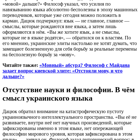
«мовой» дальше?» Философ указал, что усилия по
навязыванию языка абсолютно бесполезны в эпоху машинных
переводчиков, которые уже сегодня можно положить в
карман. Дацюк подчеркнул: язык — не главное, главное —
смыслы, которые рождаются вне языка, а затем лишь
оформляются в нём. «Вы же хотите язык, а не смыслы,
которые не в языке родятся», — обратился он к властям. По
его мнению, украинские элиты настолько не хотят думать, что
замещают болезненную для себя борьбу за реальные перемены
на бесполезную борьбу за «мову».
Читайте также:
«Мовный» абсурд? Философ с Майдана
задает вопрос киевской элите: «Отстояли мову, и что
дальше?»
Отсутствие науки и философии. В чём
смысл украинского языка
Дацюк обратил внимание на катастрофическую пустоту
украиноязычного интеллектуального пространства. «Вы её не
развиваете, внутри неё нет научных произведений, которые
зафиксированы именно в этом языке, нет опережающей
философии мирового уровня, которая зафиксирована в этом
языке», — заявил он. Философ задал риторический вопрос: в