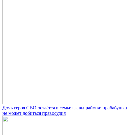
Дочь героя СВО остаётся в семье главы района: прабабушка
не может добиться правосудия