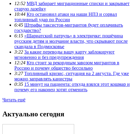
12:52
МВД забирает миграционные списки и закрывает
старую лазейку
10:44
Кто остановил атаки на наши НПЗ и сорвал
топливный удар по России
6:45
Штрафы таксистов-мигрантов будет оплачивать
государство?
6:15
«Шариатский патруль» в электричке: пощёчина
русским детям и молчание власти, что скрывают после
скандала в Подмосковье
3:22
За какие переводы вашу карту заблокируют
мгновенно и без предупреждения
12:24
Кто стоит за рекордным завозом мигрантов в
Россию и почему общество бессильно
3:27
Топливный кризис, ситуация на 2 августа. Где уже
можно заправлять канистры
0:35
15 минут на пациента: откуда взялся этот кошмар и
почему его наконец хотят отменить
Читать ещё
Актуально сегодня