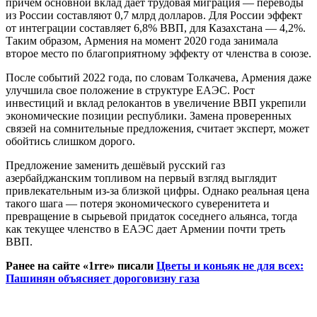
причем основной вклад дает трудовая миграция — переводы
из России составляют 0,7 млрд долларов. Для России эффект
от интеграции составляет 6,8% ВВП, для Казахстана — 4,2%.
Таким образом, Армения на момент 2020 года занимала
второе место по благоприятному эффекту от членства в союзе.
После событий 2022 года, по словам Толкачева, Армения даже
улучшила свое положение в структуре ЕАЭС. Рост
инвестиций и вклад релокантов в увеличение ВВП укрепили
экономические позиции республики. Замена проверенных
связей на сомнительные предложения, считает эксперт, может
обойтись слишком дорого.
Предложение заменить дешёвый русский газ
азербайджанским топливом на первый взгляд выглядит
привлекательным из-за близкой цифры. Однако реальная цена
такого шага — потеря экономического суверенитета и
превращение в сырьевой придаток соседнего альянса, тогда
как текущее членство в ЕАЭС дает Армении почти треть
ВВП.
Ранее на сайте «1rre» писали
Цветы и коньяк не для всех:
Пашинян объясняет дороговизну газа