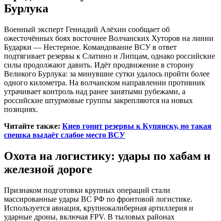
Бурлука
Военный эксперт Геннадий Алёхин сообщает об
ожесточённых боях восточнее Волчанских Хуторов на линии
Бударки — Нестерное. Командование ВСУ в ответ
подтягивает резервы к Слатино и Липцам, однако российские
силы продолжают давить. Идёт продвижение в сторону
Великого Бурлука: за минувшие сутки удалось пройти более
одного километра. На волчанском направлении противник
утрачивает контроль над ранее занятыми рубежами, а
российские штурмовые группы закрепляются на новых
позициях.
Читайте также:
Киев гонит резервы к Купянску, но такая
спешка выдаёт слабое место ВСУ
Охота на логистику: удары по хабам и
железной дороге
Признаком подготовки крупных операций стали
массированные удары ВС РФ по фронтовой логистике.
Используется авиация, крупнокалиберная артиллерия и
ударные дроны, включая FPV. В тыловых районах