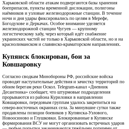
Харьковской области атакам подвергаются базы хранения
боеприпасов, пункты временной дислокации, полигоны
наёмников и узловые железнодорожные станции. В течение
ночи и дня удары фиксировались по целям в Мерефе,
Богодухове и Деркачах. Особое внимание уделяется
железнодорожной станции Чугуев — крупному
логистическому хабу, через который идёт снабжение
украинских частей не только в Харьковской области, но и на
краснолиманском и славянско-краматорском направлениях.
Купянск блокирован, бои за
Ковшаровку
Согласно сводкам Минобороны РФ, российские войска
проводят наступательные действия и зачистку территорий по
обоим берегам реки Оскол. Telegram-канал «Дневник
Десантника» сообщает, что штурмовые подразделения
прорываются из района Куриловки в направлении
Ковшаровки, передовым группам удалось закрепиться на
северо-восточных окраинах села. За минувшие сутки также
продавлены позиции боевиков у Купянска-Узлового,
Новоосиново и Глушковки. Блокированные в Купянске
формирования ВСУ не могут организовать встречных ударов
— любые попытки заканчиваются тяжёлыми потерями от