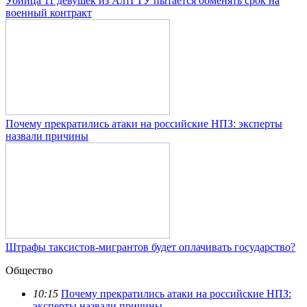
Убийца 11 девушек из АлтГТУ пытается обменять срок на
военный контракт
Почему прекратились атаки на российские НПЗ: эксперты
назвали причины
Штрафы таксистов-мигрантов будет оплачивать государство?
Общество
10:15
Почему прекратились атаки на российские НПЗ:
эксперты назвали причины