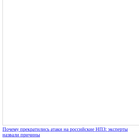
Почему прекратились атаки на российские НПЗ: эксперты
назвали причины