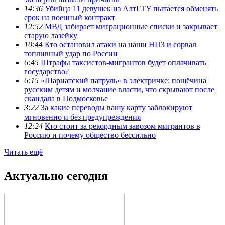
14:36
Убийца 11 девушек из АлтГТУ пытается обменять
срок на военный контракт
12:52
МВД забирает миграционные списки и закрывает
старую лазейку
10:44
Кто остановил атаки на наши НПЗ и сорвал
топливный удар по России
6:45
Штрафы таксистов-мигрантов будет оплачивать
государство?
6:15
«Шариатский патруль» в электричке: пощёчина
русским детям и молчание власти, что скрывают после
скандала в Подмосковье
3:22
За какие переводы вашу карту заблокируют
мгновенно и без предупреждения
12:24
Кто стоит за рекордным завозом мигрантов в
Россию и почему общество бессильно
Читать ещё
Актуально сегодня