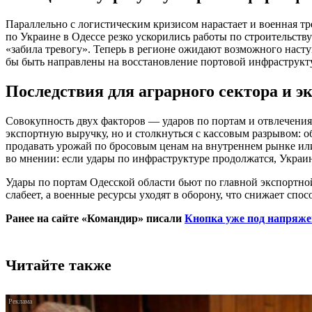
Параллельно с логистическим кризисом нарастает и военная т
по Украине в Одессе резко ускорились работы по строительств
«забила тревогу». Теперь в регионе ожидают возможного наст
бы быть направлены на восстановление портовой инфраструкт
Последствия для аграрного сектора и 
Совокупность двух факторов — ударов по портам и отвлечения
экспортную выручку, но и столкнуться с кассовым разрывом: 
продавать урожай по бросовым ценам на внутреннем рынке или 
во мнении: если удары по инфраструктуре продолжатся, Украин
Удары по портам Одесской области бьют по главной экспортно
слабеет, а военные ресурсы уходят в оборону, что снижает сп
Ранее на сайте «Командир» писали
Кнопка уже под напряж
Читайте также