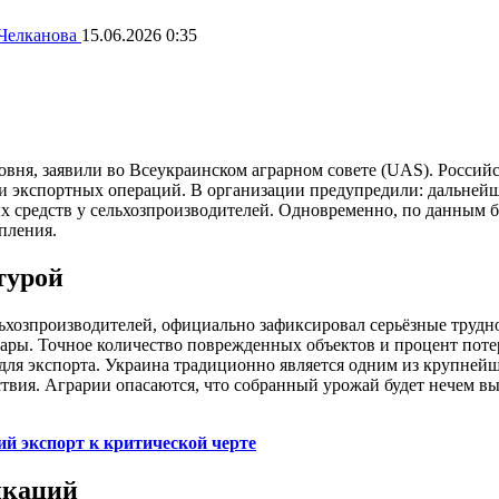
Челканова
15.06.2026 0:35
ровня, заявили во Всеукраинском аграрном совете (UAS). Росси
а и экспортных операций. В организации предупредили: дальне
 средств у сельхозпроизводителей. Одновременно, по данным б
пления.
турой
озпроизводителей, официально зафиксировал серьёзные трудност
дары. Точное количество поврежденных объектов и процент пот
ля экспорта. Украина традиционно является одним из крупнейши
твия. Аграрии опасаются, что собранный урожай будет нечем вы
й экспорт к критической черте
икаций