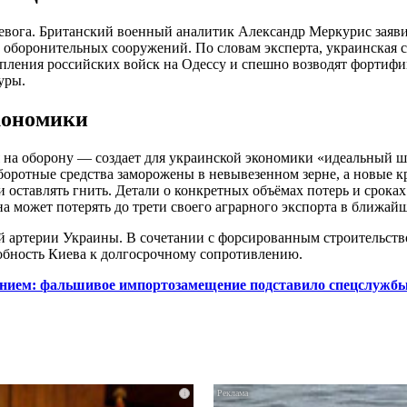
ревога. Британский военный аналитик Александр Меркурис заяв
у оборонительных сооружений. По словам эксперта, украинская 
упления российских войск на Одессу и спешно возводят фортифик
уры.
экономики
 на оборону — создает для украинской экономики «идеальный ш
оборотные средства заморожены в невывезенном зерне, а новые
оставлять гнить. Детали о конкретных объёмах потерь и сроках
а может потерять до трети своего аграрного экспорта в ближай
й артерии Украины. В сочетании с форсированным строительство
особность Киева к долгосрочному сопротивлению.
ением: фальшивое импортозамещение подставило спецслужб
i