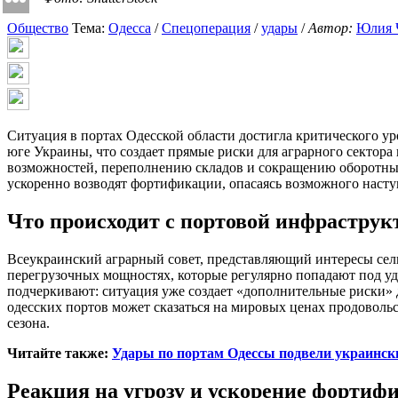
Общество
Тема:
Одесса
/
Спецоперация
/
удары
/
Автор:
Юлия 
Ситуация в портах Одесской области достигла критического у
юге Украины, что создает прямые риски для аграрного сектор
возможностей, переполнению складов и сокращению оборотных
ускоренно возводят фортификации, опасаясь возможного насту
Что происходит с портовой инфраструк
Всеукраинский аграрный совет, представляющий интересы сельх
перегрузочных мощностях, которые регулярно попадают под у
подчеркивают: ситуация уже создает «дополнительные риски» д
одесских портов может сказаться на мировых ценах продовольс
сезона.
Читайте также:
Удары по портам Одессы подвели украински
Реакция на угрозу и ускорение фортиф