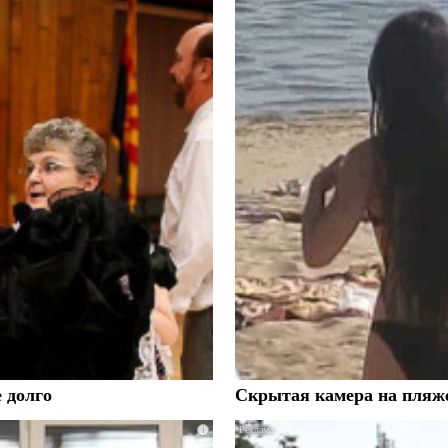
е долго
Скрытая камера на пляже
i