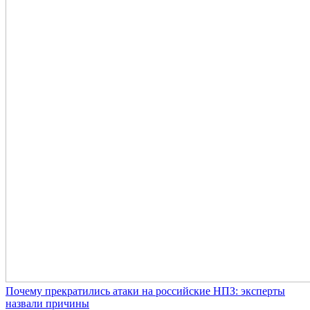
Почему прекратились атаки на российские НПЗ: эксперты
назвали причины