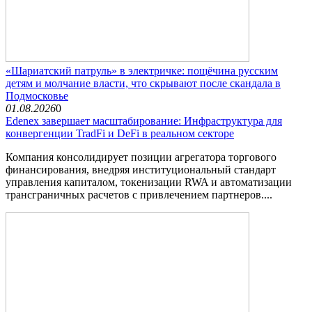
«Шариатский патруль» в электричке: пощёчина русским
детям и молчание власти, что скрывают после скандала в
Подмосковье
01.08.2026
0
Edenex завершает масштабирование: Инфраструктура для
конвергенции TradFi и DeFi в реальном секторе
Компания консолидирует позиции агрегатора торгового
финансирования, внедряя институциональный стандарт
управления капиталом, токенизации RWA и автоматизации
трансграничных расчетов с привлечением партнеров....