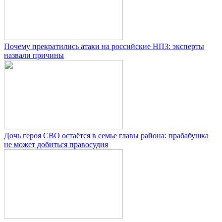
Почему прекратились атаки на российские НПЗ: эксперты
назвали причины
Дочь героя СВО остаётся в семье главы района: прабабушка
не может добиться правосудия