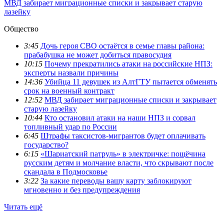
МВД забирает миграционные списки и закрывает старую
лазейку
Общество
3:45
Дочь героя СВО остаётся в семье главы района:
прабабушка не может добиться правосудия
10:15
Почему прекратились атаки на российские НПЗ:
эксперты назвали причины
14:36
Убийца 11 девушек из АлтГТУ пытается обменять
срок на военный контракт
12:52
МВД забирает миграционные списки и закрывает
старую лазейку
10:44
Кто остановил атаки на наши НПЗ и сорвал
топливный удар по России
6:45
Штрафы таксистов-мигрантов будет оплачивать
государство?
6:15
«Шариатский патруль» в электричке: пощёчина
русским детям и молчание власти, что скрывают после
скандала в Подмосковье
3:22
За какие переводы вашу карту заблокируют
мгновенно и без предупреждения
Читать ещё