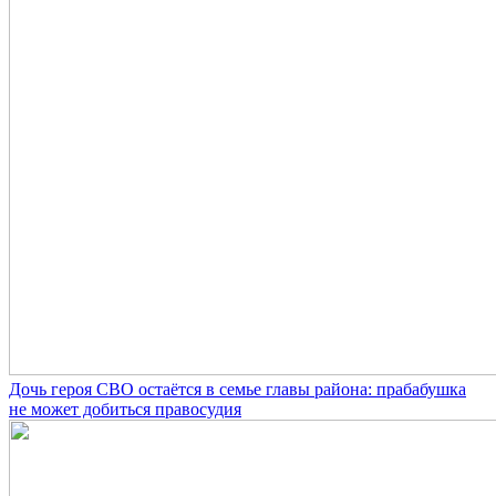
Дочь героя СВО остаётся в семье главы района: прабабушка
не может добиться правосудия