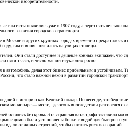
овеческой изобретательности.
вые таксисты появились уже в 1907 году, а через пять лет такс
льного развития городского транспорта.
в Москве и других крупных городах временно прекратилось из-
 году, такси вновь появилось на улицах столицы.
ителей. Они стали доступнее и дешевле конных экипажей, что сд
оло пяти тысяч, и число машин неуклонно росло.
 в автомобиль, делая этот бизнес прибыльным и устойчивым. Та
России, что стало важной вехой в развитии городской транспор
шедший в историю как Великий пожар. По легенде, это бедстви
ском монастыре — месте, где огонь впоследствии разгорелся с о
ей остались без крова. Эта страшная катастрофа заставила моск
крыше домов были установлены бочки с водой для быстрого туш
щи вдали от жилых строений, чтобы снизить риск возгораний.