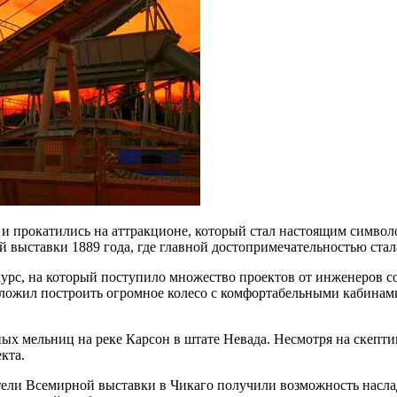
и прокатились на аттракционе, который стал настоящим символо
 выставки 1889 года, где главной достопримечательностью ста
урс, на который поступило множество проектов от инженеров 
ожил построить огромное колесо с комфортабельными кабинам
ых мельниц на реке Карсон в штате Невада. Несмотря на скепт
кта.
тели Всемирной выставки в Чикаго получили возможность наслад