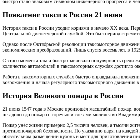
быстро стало знаковым символом инженерного прогресса и чел
Появление такси в России 21 июня
История такси в России уходит корнями в начало XX века. Пер
Центральной диспетчерской службой. Это был период стремите
Однако после Октябрьской революции таксомоторное движение 
экономических преобразований. Лишь спустя восемь лет, в 1925
С этого момента такси быстро завоевало популярность среди ж
количество автомобилей в таксомоторных службах достигло ок
Работа в таксомоторных службах быстро оправдывала вложения
возрождения и начала регулярного таксомоторного движения в 
История Великого пожара в России
21 июня 1547 года в Москве произошёл масштабный пожар, во
незадолго до пожара с горечью и слезами молился во Владимир
Пожар унёс жизни примерно 2,5 тысячи человек, а тысячи жител
противопожарной безопасности. По указанию царя, на каждой 
обязательном размещении кухонь и мест для приготовления пи