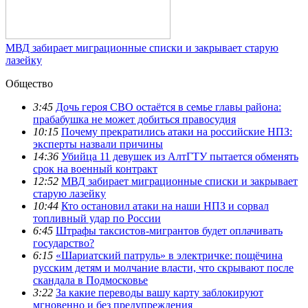
МВД забирает миграционные списки и закрывает старую
лазейку
Общество
3:45
Дочь героя СВО остаётся в семье главы района:
прабабушка не может добиться правосудия
10:15
Почему прекратились атаки на российские НПЗ:
эксперты назвали причины
14:36
Убийца 11 девушек из АлтГТУ пытается обменять
срок на военный контракт
12:52
МВД забирает миграционные списки и закрывает
старую лазейку
10:44
Кто остановил атаки на наши НПЗ и сорвал
топливный удар по России
6:45
Штрафы таксистов-мигрантов будет оплачивать
государство?
6:15
«Шариатский патруль» в электричке: пощёчина
русским детям и молчание власти, что скрывают после
скандала в Подмосковье
3:22
За какие переводы вашу карту заблокируют
мгновенно и без предупреждения