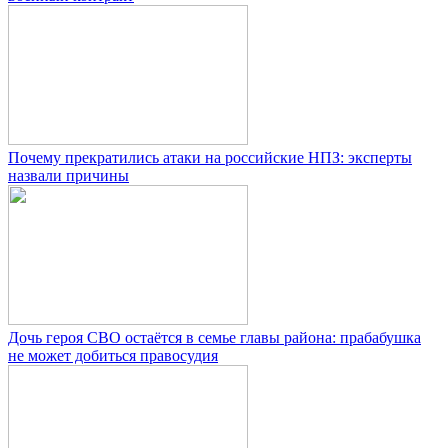
Почему прекратились атаки на российские НПЗ: эксперты
назвали причины
Дочь героя СВО остаётся в семье главы района: прабабушка
не может добиться правосудия