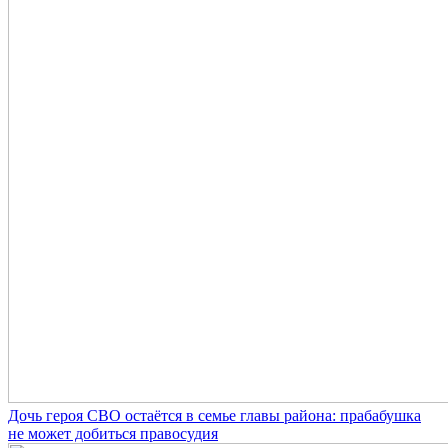
Дочь героя СВО остаётся в семье главы района: прабабушка
не может добиться правосудия