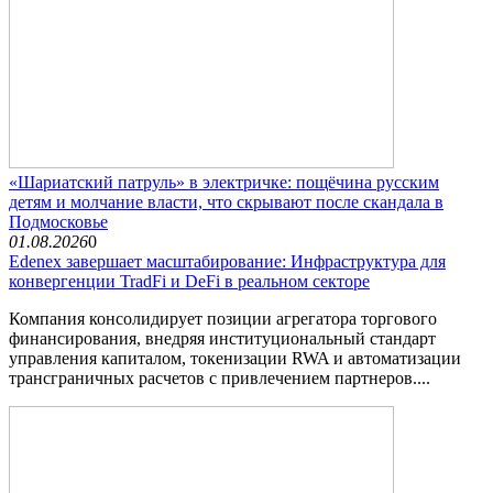
«Шариатский патруль» в электричке: пощёчина русским
детям и молчание власти, что скрывают после скандала в
Подмосковье
01.08.2026
0
Edenex завершает масштабирование: Инфраструктура для
конвергенции TradFi и DeFi в реальном секторе
Компания консолидирует позиции агрегатора торгового
финансирования, внедряя институциональный стандарт
управления капиталом, токенизации RWA и автоматизации
трансграничных расчетов с привлечением партнеров....