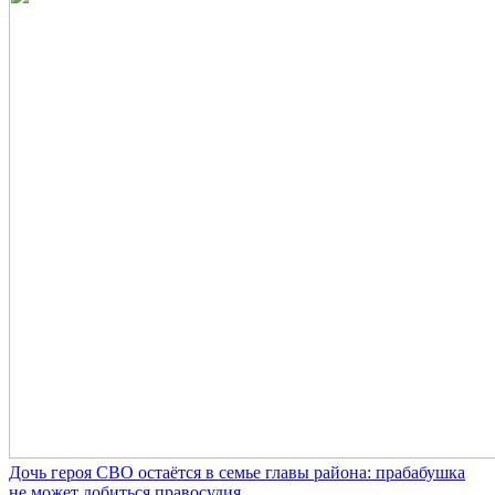
Дочь героя СВО остаётся в семье главы района: прабабушка
не может добиться правосудия