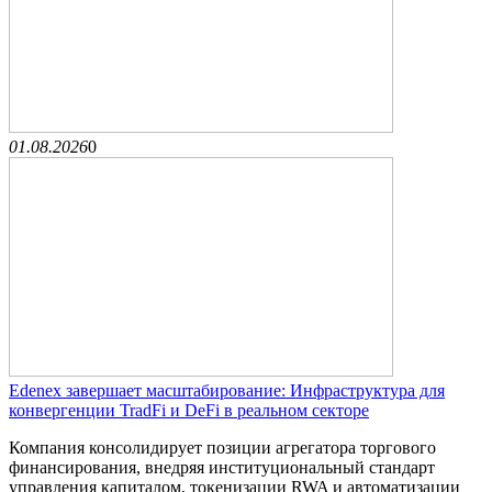
01.08.2026
0
Edenex завершает масштабирование: Инфраструктура для
конвергенции TradFi и DeFi в реальном секторе
Компания консолидирует позиции агрегатора торгового
финансирования, внедряя институциональный стандарт
управления капиталом, токенизации RWA и автоматизации