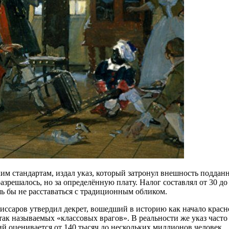
им стандартам, издал указ, который затронул внешность поддан
разрешалось, но за определённую плату. Налог составлял от 30 
шь бы не расставаться с традиционным обликом.
иссаров утвердил декрет, вошедший в историю как начало красн
ак называемых «классовых врагов». В реальности же указ часто
ий оценивается от 140 тысяч до нескольких миллионов человек.