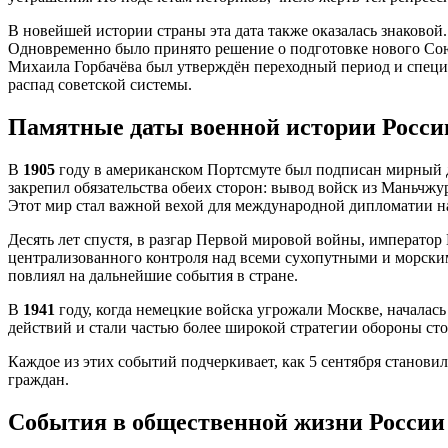
В новейшей истории страны эта дата также оказалась знаковой.
Одновременно было принято решение о подготовке нового Сою
Михаила Горбачёва был утверждён переходный период и специа
распад советской системы.
Памятные даты военной истории России
В
1905
году в американском Портсмуте был подписан мирный 
закрепил обязательства обеих сторон: вывод войск из Маньчжу
Этот мир стал важной вехой для международной дипломатии н
Десять лет спустя, в разгар Первой мировой войны, императо
централизованного контроля над всеми сухопутными и морскими
повлиял на дальнейшие события в стране.
В
1941
году, когда немецкие войска угрожали Москве, началас
действий и стали частью более широкой стратегии обороны ст
Каждое из этих событий подчеркивает, как 5 сентября станов
граждан.
События в общественной жизни России 