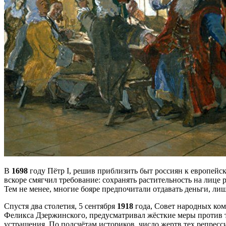
В
1698
году Пётр I, решив приблизить быт россиян к европейск
вскоре смягчил требование: сохранять растительность на лице 
Тем не менее, многие бояре предпочитали отдавать деньги, ли
Спустя два столетия, 5 сентября
1918
года, Совет народных ком
Феликса Дзержинского, предусматривал жёсткие меры против т
устрашения. По подсчётам историков, число жертв тех репресс