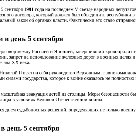
 5 сентября
1991
года на последнем V съезде народных депутато
зного договора, который должен был объединить республики в
льный закон об органах власти. Фактически это стало отправн
 в день 5 сентября
договор между Россией и Японией, завершивший кровопролитну
рии, запрет на использование железных дорог в военных целях и
ачала XX века.
р Николай II взял на себя руководство Верховным главнокоманд
 силами государства, которое к войне оказалось не полностью г
ь масштабная эвакуация детей из столицы. Меры безопасности 
олицы в условиях Великой Отечественной войны.
ился днем судьбоносных решений, определявших не только военн
в день 5 сентября