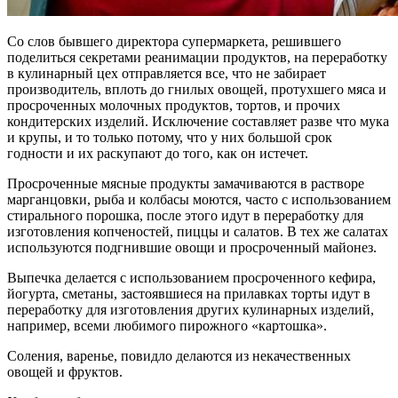
Со слов бывшего директора супермаркета, решившего
поделиться секретами реанимации продуктов, на переработку
в кулинарный цех отправляется все, что не забирает
производитель, вплоть до гнилых овощей, протухшего мяса и
просроченных молочных продуктов, тортов, и прочих
кондитерских изделий. Исключение составляет разве что мука
и крупы, и то только потому, что у них большой срок
годности и их раскупают до того, как он истечет.
Просроченные мясные продукты замачиваются в растворе
марганцовки, рыба и колбасы моются, часто с использованием
стирального порошка, после этого идут в переработку для
изготовления копченостей, пиццы и салатов. В тех же салатах
используются подгнившие овощи и просроченный майонез.
Выпечка делается с использованием просроченного кефира,
йогурта, сметаны, застоявшиеся на прилавках торты идут в
переработку для изготовления других кулинарных изделий,
например, всеми любимого пирожного «картошка».
Соления, варенье, повидло делаются из некачественных
овощей и фруктов.