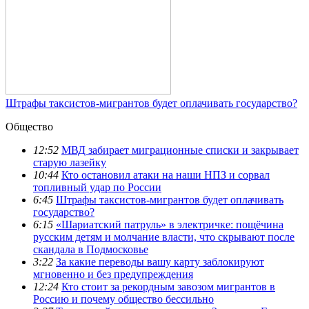
Штрафы таксистов-мигрантов будет оплачивать государство?
Общество
12:52
МВД забирает миграционные списки и закрывает
старую лазейку
10:44
Кто остановил атаки на наши НПЗ и сорвал
топливный удар по России
6:45
Штрафы таксистов-мигрантов будет оплачивать
государство?
6:15
«Шариатский патруль» в электричке: пощёчина
русским детям и молчание власти, что скрывают после
скандала в Подмосковье
3:22
За какие переводы вашу карту заблокируют
мгновенно и без предупреждения
12:24
Кто стоит за рекордным завозом мигрантов в
Россию и почему общество бессильно