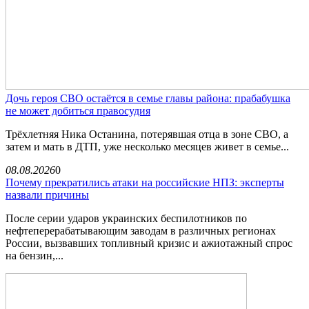
Дочь героя СВО остаётся в семье главы района: прабабушка
не может добиться правосудия
Трёхлетняя Ника Останина, потерявшая отца в зоне СВО, а
затем и мать в ДТП, уже несколько месяцев живет в семье...
08.08.2026
0
Почему прекратились атаки на российские НПЗ: эксперты
назвали причины
После серии ударов украинских беспилотников по
нефтеперерабатывающим заводам в различных регионах
России, вызвавших топливный кризис и ажиотажный спрос
на бензин,...