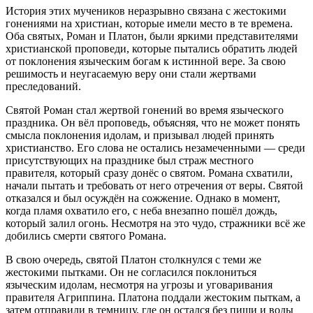
История этих мучеников неразрывно связана с жестокими
гонениями на христиан, которые имели место в те времена.
Оба святых, Роман и Платон, были яркими представителями
христианской проповеди, которые пытались обратить людей
от поклонения языческим богам к истинной вере. За свою
решимость и неугасаемую веру они стали жертвами
преследований.
Святой Роман стал жертвой гонений во время языческого
праздника. Он вёл проповедь, объясняя, что не может понять
смысла поклонения идолам, и призывал людей принять
христианство. Его слова не остались незамеченными — среди
присутствующих на празднике был страж местного
правителя, который сразу донёс о святом. Романа схватили,
начали пытать и требовать от него отречения от веры. Святой
отказался и был осуждён на сожжение. Однако в момент,
когда пламя охватило его, с неба внезапно пошёл дождь,
который залил огонь. Несмотря на это чудо, стражники всё же
добились смерти святого Романа.
В свою очередь, святой Платон столкнулся с теми же
жестокими пытками. Он не согласился поклониться
языческим идолам, несмотря на угрозы и уговаривания
правителя Агриппина. Платона поддали жестоким пыткам, а
затем отправили в темницу, где он остался без пищи и воды