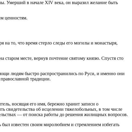
ы. Умерший в начале XIV века, он выразил желание быть
ым ценностям.
я на то, что время стерло следы его могилы и монастыря,
а старом месте, вернув почтение святому князю. Спустя сто
мощи людям быстро распространились по Руси, и именно они
 православной традиции.
ель, носящая его имя, бережно хранит записи о
ь свидетельства об исцелении тяжелобольных, в том числе
ельствах — от поиска работы до решения жилищных вопросов.
зь был известен своим миролюбием и стремлением избегать