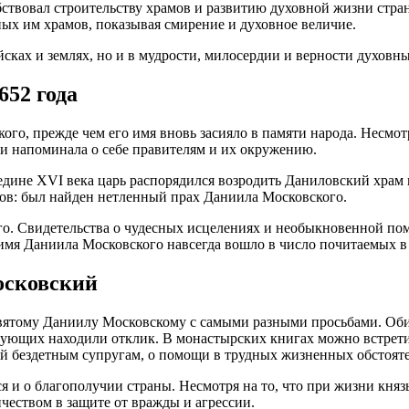
твовал строительству храмов и развитию духовной жизни стран
ых им храмов, показывая смирение и духовное величие.
ойсках и землях, но и в мудрости, милосердии и верности духовн
652 года
го, прежде чем его имя вновь засияло в памяти народа. Несмотр
 и напоминала о себе правителям и их окружению.
едине XVI века царь распорядился возродить Даниловский храм н
ков: был найден нетленный прах Даниила Московского.
го. Свидетельства о чудесных исцелениях и необыкновенной по
имя Даниила Московского навсегда вошло в число почитаемых в
осковский
вятому Даниилу Московскому с самыми разными просьбами. Обит
ующих находили отклик. В монастырских книгах можно встретит
ей бездетным супругам, о помощи в трудных жизненных обстоят
я и о благополучии страны. Несмотря на то, что при жизни кня
чеством в защите от вражды и агрессии.