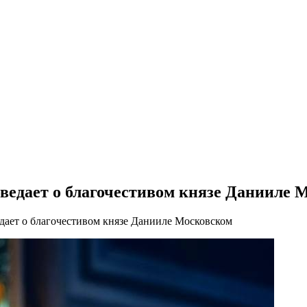
ведает о благочестивом князе Данииле 
дает о благочестивом князе Данииле Московском