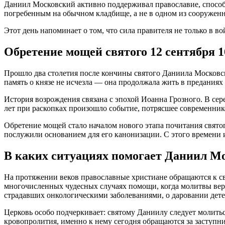
Даниил Московский активно поддерживал православие, способс
погребенным на обычном кладбище, а не в одном из сооруженн
Этот день напоминает о том, что сила правителя не только в в
Обретение мощей святого 12 сентября 1
Прошло два столетия после кончины святого Даниила Московско
память о князе не исчезла — она продолжала жить в преданиях
История возрождения связана с эпохой Иоанна Грозного. В сер
лет при раскопках произошло событие, потрясшее современни
Обретение мощей стало началом нового этапа почитания свято
послужили основанием для его канонизации. С этого времени 
В каких ситуациях помогает Даниил М
На протяжении веков православные христиане обращаются к с
многочисленных чудесных случаях помощи, когда молитвы вер
страдавших онкологическими заболеваниями, о даровании дет
Церковь особо подчеркивает: святому Даниилу следует молитьс
кровопролития, именно к нему сегодня обращаются за заступни