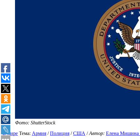
Фото: ShutterStock
В мире
Тема:
Армия
/
Полиция
/
США
/
Автор:
Елена Мишина