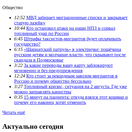
Общество
12:52
МВД забирает миграционные списки и закрывает
старую лазейку
10:44
Кто остановил атаки на наши НПЗ и сорвал
топливный удар по России
6:45
Штрафы таксистов-мигрантов будет оплачивать
государство?
6:15
«Шариатский патруль» в электричке: пощёчина
русским детям и молчание власти, что скрывают после
скандала в Подмосковье
3:22
За какие переводы вашу карту заблокируют
мгновенно и без предупреждения
12:24
Кто стоит за рекордным завозом мигрантов в
Россию и почему общество бессильно
3:27
Топливный кризис, ситуация на 2 августа. Где уже
можно заправлять канистры
0:35
15 минут на пациента: откуда взялся этот кошмар и
почему его наконец хотят отменить
Читать ещё
Актуально сегодня