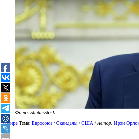
Фото: ShutterStock
В мире
Тема:
Евросоюз
/
Скандалы
/
США
/
Автор:
Ирэн Орло