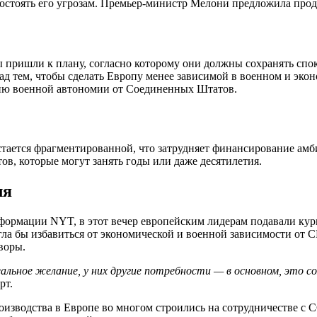
остоять его угрозам. Премьер-министр Мелони предложила про
 пришли к плану, согласно которому они должны сохранять спок
д тем, чтобы сделать Европу менее зависимой в военном и эко
нию военной автономии от Соединенных Штатов.
стается фрагментированной, что затрудняет финансирование амб
ов, которые могут занять годы или даже десятилетия.
ля
нформации NYT, в этот вечер европейским лидерам подавали кур
огла бы избавиться от экономической и военной зависимости о
воры.
льное желание, у них другие потребности — в основном, это со
рт.
изводства в Европе во многом строились на сотрудничестве с С