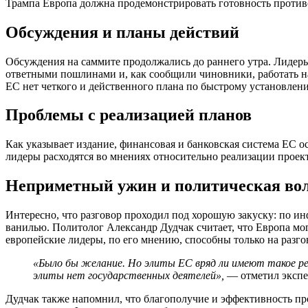
Трампа Европа должна продемонстрировать готовность против
Обсуждения и планы действий
Обсуждения на саммите продолжались до раннего утра. Лидеры
ответными пошлинами и, как сообщили чиновники, работать на
ЕС нет четкого и действенного плана по быстрому установле
Проблемы с реализацией планов
Как указывает издание, финансовая и банковская система ЕС о
лидеры расходятся во мнениях относительно реализации проект
Неприметный ужин и политическая во
Интересно, что разговор проходил под хорошую закуску: по и
ванилью. Политолог Александр Дудчак считает, что Европа м
европейские лидеры, по его мнению, способны только на разго
«Было бы желание. Но элиты ЕС вряд ли имеют такое реа
элиты нет государственных деятелей»,
— отметил экспе
Дудчак также напомнил, что благополучие и эффективность про