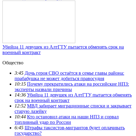
Убийца 11 девушек из АлтГТУ пытается обменять срок на
военный контракт
Общество
3:45
Дочь героя СВО остаётся в семье главы района:
прабабушка не может добиться правосудия
10:15
Почему прекратились атаки на российские НПЗ:
эксперты назвали причины
14:36
Убийца 11 девушек из АлтГТУ пытается обменять
срок на военный контракт
12:52
МВД забирает миграционные списки и закрывает
старую лазейку
10:44
Кто остановил атаки на наши НПЗ и сорвал
топливный удар по России
6:45
Штрафы таксистов-мигрантов будет оплачивать
государство?