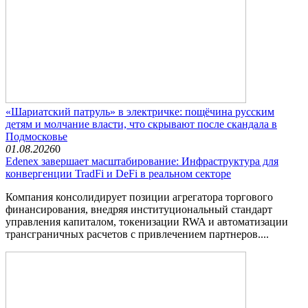
«Шариатский патруль» в электричке: пощёчина русским
детям и молчание власти, что скрывают после скандала в
Подмосковье
01.08.2026
0
Edenex завершает масштабирование: Инфраструктура для
конвергенции TradFi и DeFi в реальном секторе
Компания консолидирует позиции агрегатора торгового
финансирования, внедряя институциональный стандарт
управления капиталом, токенизации RWA и автоматизации
трансграничных расчетов с привлечением партнеров....