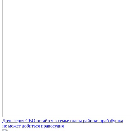
Дочь героя СВО остаётся в семье главы района: прабабушка
не может добиться правосудия