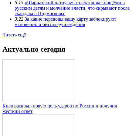
6:15
«Шариатский патруль» в электричке: пощёчина
русским детям и молчание власти, что скрывают после
скандала в Подмосковье
3:22
За какие переводы вашу карту заблокируют
мгновенно и без предупреждения
Читать ещё
Актуально сегодня
Киев раскрыл новую цель ударов по России и получил
жёсткий ответ