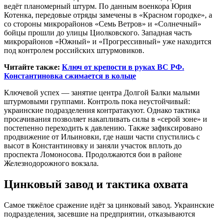
ведёт планомерный штурм. По данным военкора Юрия
Котенка, передовые отряды замечены в «Красном городке», а
со стороны микрорайонов «Семь Ветров» и «Солнечный»
бойцы прошли до улицы Циолковского. Западная часть
микрорайонов «Южный» и «Прогрессивный» уже находится
под контролем российских штурмовиков.
Читайте также:
Ключ от крепости в руках ВС РФ.
Константиновка сжимается в кольце
Ключевой успех — занятие центра Долгой Балки малыми
штурмовыми группами. Контроль пока неустойчивый:
украинские подразделения контратакуют. Однако тактика
просачивания позволяет накапливать силы в «серой зоне» и
постепенно переходить к давлению. Также зафиксировано
продвижение от Ильиновки, где наши части спустились с
высот в Константиновку и заняли участок вплоть до
проспекта Ломоносова. Продолжаются бои в районе
Железнодорожного вокзала.
Цинковый завод и тактика охвата
Самое тяжёлое сражение идёт за цинковый завод. Украинские
подразделения, засевшие на предприятии, отказываются