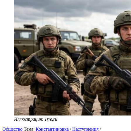
Иллюстрация: 1rre.ru
Общество
Тема:
Константиновка
/
Наступления
/