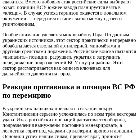
сдаваться. Вместо лобовых атак российские силы выбирают
охват: позиции ВСУ южнее завода планируется взять в
«клещи». В случае успеха гарнизон окажется в локальном
окружении — перед ним встанет выбор между сдачей и
уничтожением.
Особое внимание уделяется микрорайону Гора. По данным
украинских источников, этот сектор практически непрерывно
обрабатывается ствольной артиллерией, миномётами и
другими средствами поражения. Российские войска пытаются
«выпалить» позиции, разрушить укрытия и затруднить
передвижение подразделений ВСУ внутри района. Этот
сектор рассматривается как один из ключевых для
дальнейшего давления на город.
Реакция противника и позиция ВС РФ
по перемирию
В украинских пабликах признают: ситуация вокруг
Константиновки серьёзно усложнилась по всем трём векторам
удара. Из-за российских операций растягивается оборона,
подразделения вынуждены постоянно маневрировать, а
логистика горит под ударами артиллерии, дронов и авиации.
Основной успех нашим силам, признаёт враг, приносит