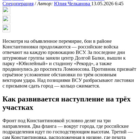
Спецоперация
/
Автор:
Юлия Челканова
13.05.2026 6:45
Несмотря на объявленное перемирие, бои в районе
Константиновки продолжаются — российские войска
отвечают на каждую провокацию ВСУ. За последние дни
штурмовые группы заняли центр Долгой Балки, вышли к
парку «Юбилейный» и стадиону «Рекорд», а также
продвинулись до проспекта Ломоносова. Противник признаёт
серьёзное усложнение обстановки по трём основным
векторам удара. Над позициями ВСУ разбрасывают листовки
с призывом сдать город — кольцо сжимается.
Как развивается наступление на трёх
участках
Фронт под Константиновкой условно делят на три
направления. Два фланга — вокруг города, где российские
подразделения идут по господствующим высотам. Третий —
сам Константиновка, расположенная в низине, где пехота