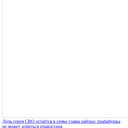
Дочь героя СВО остаётся в семье главы района: прабабушка
не может добиться правосудия