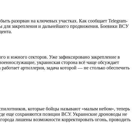
ыть разорван на ключевых участках. Как сообщает Telegram-
ны для закрепления и дальнейшего продвижения. Боевики ВСУ
дента.
ого и южного секторов. Уже зафиксировано закрепление в
военнослужащие, украинская сторона всё чаще обсуждает
 работает артиллерия, задача которой — не столько обеспечить
спилотников, которые бойцы называют «малым небом», теперь
где еще сохраняются позиции ВСУ. Украинские дроноводы не
 города лишены возможности корректировать огонь, проводить