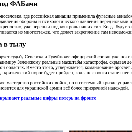
 под ФАБами
воселовка, где российская авиация применила фугасные авиабо
одавления обороны и психологического давления перед новыми
крепости», уже перешли под контроль наших сил. Когда будут з
еливается из многоэтажек, что делает закрепление там невозмож
а в тылу
ряет судьбу Северска и Гуляйполя: офицерский состав уже покин
адимиру Зеленскому реальные масштабы катастрофы, скрывая д
й областях. Вместо этого, утверждается, командование бросает
а критический порог будет пройден, коллапс фронта станет неи
кое мастерство российских войск, но и системный кризис управ
новится для украинской армии всё более призрачной надеждой.
крывают реальные цифры потерь на фронте