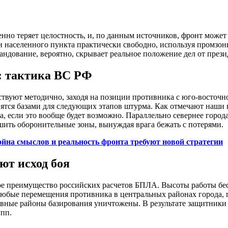
о теряет целостность, и, по данным источников, фронт может б
и населенного пункта практически свободно, используя промзо
андование, вероятно, скрывает реальное положение дел от прези
 тактика ВС РФ
твуют методично, заходя на позиции противника с юго-восточн
вятся базами для следующих этапов штурма. Как отмечают наши 
, если это вообще будет возможно. Параллельно севернее города
шить оборонительные зоны, вынуждая врага бежать с потерями.
ойна смыслов и реальность фронта требуют новой стратегии
ют исход боя
ое преимущество российских расчетов БПЛА. Высоты работы бе
юбые перемещения противника в центральных районах города, 
овные районы базирования уничтожены. В результате защитники
упп.