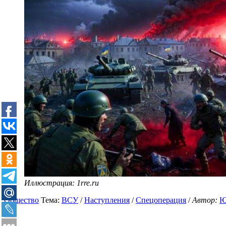
Иллюстрация: 1rre.ru
Общество
Тема:
ВСУ
/
Наступления
/
Спецоперация
/
Автор:
Ю