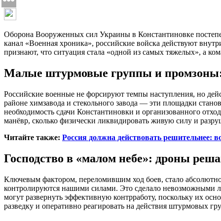
Оборона Вооруженных сил Украины в Константиновке постепенн
канал «Военная хроника», российские войска действуют внутр
признают, что ситуация стала «одной из самых тяжелых», а ком
Малые штурмовые группы и промзоны:
Российские военные не форсируют темпы наступления, но дейс
районе химзавода и стекольного завода — эти площадки стано
необходимость сдачи Константиновки и организованного отхода
манёвр, сколько физически ликвидировать живую силу и разру
Читайте также:
Россия должна действовать решительнее: в
Господство в «малом небе»: дроны реша
Ключевым фактором, переломившим ход боев, стало абсолютн
контролируются нашими силами. Это сделало невозможными л
могут развернуть эффективную контрработу, поскольку их осн
разведку и оперативно реагировать на действия штурмовых гр