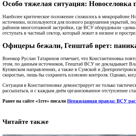
Особо тяжелая ситуация: Новоселовка
Наиболее критическое положение сложилось в микрорайоне Но
источники, используются для полного разрушения укрытий, п
районов многоэтажной застройки, где ВСУ оборудовали «дома-
отступать в частный сектор, который лежит в низине и простр
Офицеры бежали, Генштаб врет: паник
Военкор Руслан Татаринов отмечает, что Константиновка повто
этом, по данным источников, Генштаб ВСУ не докладывает Вл
Купянском направлениях, а также в Сумской и Днепропетровско
скоростью, лишь бы сохранить иллюзию контроля. Однако, когд
Ситуация в Константиновке демонстрирует не только тактичес
рассыпаться, и с каждым днём организованное отступление ста
Ранее на сайте «1rre» писали
Неожиданная правда: ВСУ рас
Читайте также