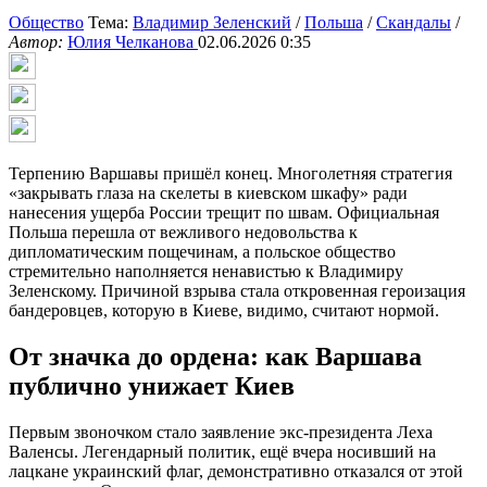
Общество
Тема:
Владимир Зеленский
/
Польша
/
Скандалы
/
Автор:
Юлия Челканова
02.06.2026 0:35
Терпению Варшавы пришёл конец. Многолетняя стратегия
«закрывать глаза на скелеты в киевском шкафу» ради
нанесения ущерба России трещит по швам. Официальная
Польша перешла от вежливого недовольства к
дипломатическим пощечинам, а польское общество
стремительно наполняется ненавистью к Владимиру
Зеленскому. Причиной взрыва стала откровенная героизация
бандеровцев, которую в Киеве, видимо, считают нормой.
От значка до ордена: как Варшава
публично унижает Киев
Первым звоночком стало заявление экс-президента Леха
Валенсы. Легендарный политик, ещё вчера носивший на
лацкане украинский флаг, демонстративно отказался от этой