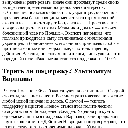
вынуждены реагировать, иначе они прослывут среди своих
избирателей предателями национальных интересов.
«Отношение польского общества к украинцам, особенно к
проявлениям бандеровщины, меняется со стремительной
скоростью, — констатирует Бондаренко. — Прославление
каждого нациста, таких как Мельник и других — это очень
болезненный удар по Польше». Эксперт напомнил, что
полякам приходится в быту сталкиваться с миллионами
украинцев, и болезненнее всего они воспринимают любые
противозаконные или аморальные, с их точки зрения,
действия. Валенса, по словам политолога, лишь уловил этот
народный гнев: «Рядовые жители его поддержат на 100%».
Терять ли поддержку? Ультиматум
Варшавы
Власти Польши сейчас балансируют на лезвии ножа. С одной
стороны, желание нанести России стратегическое поражение
любой ценой никуда не делось. С другой — терпеть
поддержку нацистов Киевом становится политическим
самоубийством. Бондаренко убеждён: Украина рискует в
одночасье лишиться поддержки Варшавы, если продолжит
гнуть свою линию. «Действия Навроцкого подтверждают, что
власти следуют за настроениями народа… Украине,