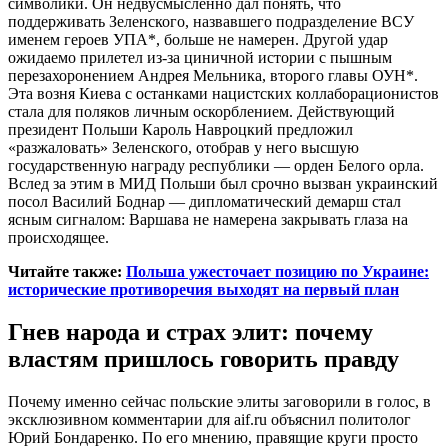
символики. Он недвусмысленно дал понять, что
поддерживать Зеленского, назвавшего подразделение ВСУ
именем героев УПА*, больше не намерен. Другой удар
ожидаемо прилетел из-за циничной истории с пышным
перезахоронением Андрея Мельника, второго главы ОУН*.
Эта возня Киева с останками нацистских коллаборационистов
стала для поляков личным оскорблением. Действующий
президент Польши Кароль Навроцкий предложил
«разжаловать» Зеленского, отобрав у него высшую
государственную награду республики — орден Белого орла.
Вслед за этим в МИД Польши был срочно вызван украинский
посол Василий Боднар — дипломатический демарш стал
ясным сигналом: Варшава не намерена закрывать глаза на
происходящее.
Читайте также:
Польша ужесточает позицию по Украине:
исторические противоречия выходят на первый план
Гнев народа и страх элит: почему
властям пришлось говорить правду
Почему именно сейчас польские элиты заговорили в голос, в
эксклюзивном комментарии для aif.ru объяснил политолог
Юрий Бондаренко. По его мнению, правящие круги просто