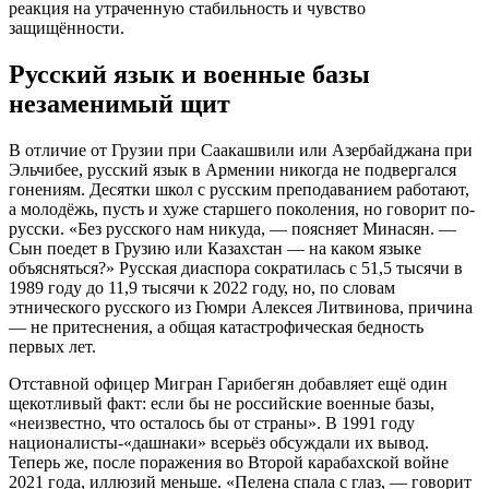
реакция на утраченную стабильность и чувство
защищённости.
Русский язык и военные базы
незаменимый щит
В отличие от Грузии при Саакашвили или Азербайджана при
Эльчибее, русский язык в Армении никогда не подвергался
гонениям. Десятки школ с русским преподаванием работают,
а молодёжь, пусть и хуже старшего поколения, но говорит по-
русски. «Без русского нам никуда, — поясняет Минасян. —
Сын поедет в Грузию или Казахстан — на каком языке
объясняться?» Русская диаспора сократилась с 51,5 тысячи в
1989 году до 11,9 тысячи к 2022 году, но, по словам
этнического русского из Гюмри Алексея Литвинова, причина
— не притеснения, а общая катастрофическая бедность
первых лет.
Отставной офицер Мигран Гарибегян добавляет ещё один
щекотливый факт: если бы не российские военные базы,
«неизвестно, что осталось бы от страны». В 1991 году
националисты-«дашнаки» всерьёз обсуждали их вывод.
Теперь же, после поражения во Второй карабахской войне
2021 года, иллюзий меньше. «Пелена спала с глаз, — говорит