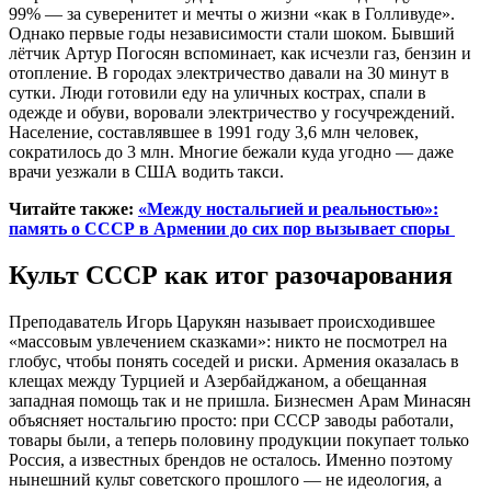
99% — за суверенитет и мечты о жизни «как в Голливуде».
Однако первые годы независимости стали шоком. Бывший
лётчик Артур Погосян вспоминает, как исчезли газ, бензин и
отопление. В городах электричество давали на 30 минут в
сутки. Люди готовили еду на уличных кострах, спали в
одежде и обуви, воровали электричество у госучреждений.
Население, составлявшее в 1991 году 3,6 млн человек,
сократилось до 3 млн. Многие бежали куда угодно — даже
врачи уезжали в США водить такси.
Читайте также:
«Между ностальгией и реальностью»:
память о СССР в Армении до сих пор вызывает споры
Культ СССР как итог разочарования
Преподаватель Игорь Царукян называет происходившее
«массовым увлечением сказками»: никто не посмотрел на
глобус, чтобы понять соседей и риски. Армения оказалась в
клещах между Турцией и Азербайджаном, а обещанная
западная помощь так и не пришла. Бизнесмен Арам Минасян
объясняет ностальгию просто: при СССР заводы работали,
товары были, а теперь половину продукции покупает только
Россия, а известных брендов не осталось. Именно поэтому
нынешний культ советского прошлого — не идеология, а