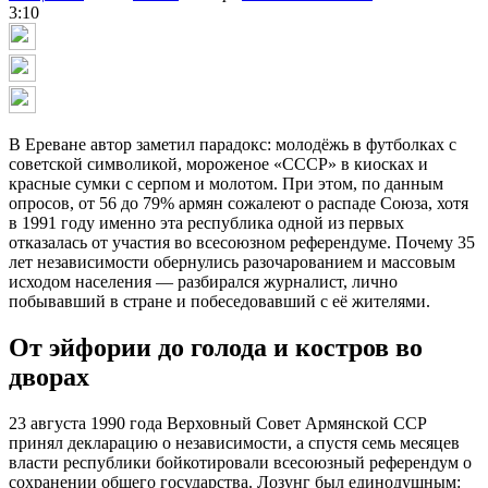
3:10
В Ереване автор заметил парадокс: молодёжь в футболках с
советской символикой, мороженое «СССР» в киосках и
красные сумки с серпом и молотом. При этом, по данным
опросов, от 56 до 79% армян сожалеют о распаде Союза, хотя
в 1991 году именно эта республика одной из первых
отказалась от участия во всесоюзном референдуме. Почему 35
лет независимости обернулись разочарованием и массовым
исходом населения — разбирался журналист, лично
побывавший в стране и побеседовавший с её жителями.
От эйфории до голода и костров во
дворах
23 августа 1990 года Верховный Совет Армянской ССР
принял декларацию о независимости, а спустя семь месяцев
власти республики бойкотировали всесоюзный референдум о
сохранении общего государства. Лозунг был единодушным: