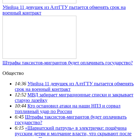
Убийца 11 девушек из АлтГТУ пытается обменять срок на
военный контракт
Штрафы таксистов-мигрантов будет оплачивать государство?
Общество
14:36
Убийца 11 девушек из АлтГТУ пытается обменять
срок на военный контракт
12:52
МВД забирает миграционные списки и закрывает
старую лазейку
10:44
Кто остановил атаки на наши НПЗ и сорвал
топливный удар по России
6:45
Штрафы таксистов-мигрантов будет оплачивать
государство?
6:15
«Шариатский патруль» в электричке: пощёчина
русским детям и молчание власти, что скрывают после