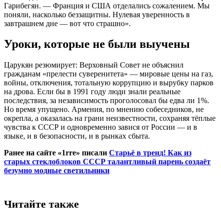
Гарибегян. — Франция и США отделались сожалением. Мы
поняли, насколько беззащитны. Нулевая уверенность в
завтрашнем дне — вот что страшно».
Уроки, которые не были выучены
Царукян резюмирует: Верховный Совет не объяснил
гражданам «прелести суверенитета» — мировые цены на газ,
войны, отключения, тотальную коррупцию и вырубку парков
на дрова. Если бы в 1991 году люди знали реальные
последствия, за независимость проголосовал бы едва ли 1%.
Но время упущено. Армения, по мнению собеседников, не
окрепла, а оказалась на грани неизвестности, сохраняя тёплые
чувства к СССР и одновременно завися от России — и в
языке, и в безопасности, и в рынках сбыта.
Ранее на сайте «1rre» писали
Старьё в тренд! Как из
старых стеклоблоков СССР талантливый парень создаёт
безумно модные светильники
Читайте также