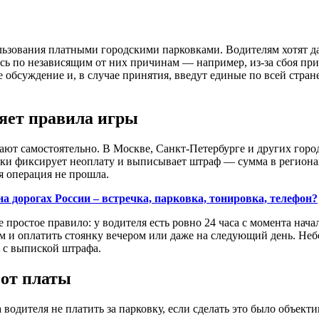
зования платными городскими парковками. Водителям хотят дать
ось по независящим от них причинам — например, из-за сбоя пр
бсуждение и, в случае принятия, введут единые по всей стране
яет правила игры
т самостоятельно. В Москве, Санкт-Петербурге и других города
ески фиксирует неоплату и выписывает штраф — сумма в региона
я операция не прошла.
 дорогах России – встречка, парковка, тонировка, телефон?
остое правило: у водителя есть ровно 24 часа с момента начала
 и оплатить стоянку вечером или даже на следующий день. Небо
е с выпиской штрафа.
 от платы
 водителя не платить за парковку, если сделать это было объек