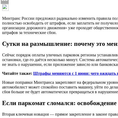
Минтранс России предложил радикально изменить правила поль
полностью освободить от штрафов, если заплатить не получил
организации дорожного движения» уже проходят общественное о
штрафов за технические сбои.
Сутки на размышление: почему это мен
Сейчас порядок оплаты уличных парковок регионы устанавливаю
остановки, где-то даётся несколько минут. Система автоматич
не знать о нарушении, если приложение зависло или банковска
Читайте также:
Штрафы меняются с 1 июня: чего ожидать на
Новые поправки Минтранса закрепляют на федеральном уровне пр
автомобилист может спокойно поставить машину, уйти по делам
сбоя больше не будет автоматически превращаться в нарушени
Если паркомат сломался: освобождение
Вторая ключевая новация — прямое закрепление в законе права