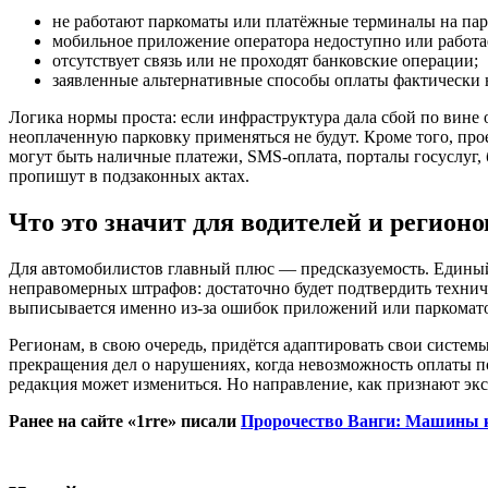
не работают паркоматы или платёжные терминалы на пар
мобильное приложение оператора недоступно или работа
отсутствует связь или не проходят банковские операции;
заявленные альтернативные способы оплаты фактически
Логика нормы проста: если инфраструктура дала сбой по вине 
неоплаченную парковку применяться не будут. Кроме того, пр
могут быть наличные платежи, SMS-оплата, порталы госуслуг,
пропишут в подзаконных актах.
Что это значит для водителей и регионо
Для автомобилистов главный плюс — предсказуемость. Единый 
неправомерных штрафов: достаточно будет подтвердить техниче
выписывается именно из-за ошибок приложений или паркоматов
Регионам, в свою очередь, придётся адаптировать свои систе
прекращения дел о нарушениях, когда невозможность оплаты по
редакция может измениться. Но направление, как признают эк
Ранее на сайте «1rre» писали
Пророчество Ванги: Машины ка