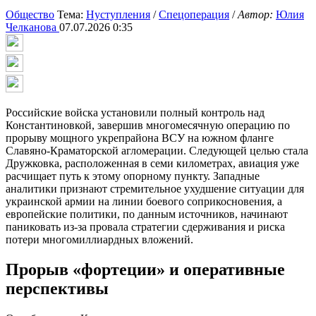
Общество
Тема:
Нуступления
/
Спецоперация
/
Автор:
Юлия
Челканова
07.07.2026 0:35
Российские войска установили полный контроль над
Константиновкой, завершив многомесячную операцию по
прорыву мощного укрепрайона ВСУ на южном фланге
Славяно-Краматорской агломерации. Следующей целью стала
Дружковка, расположенная в семи километрах, авиация уже
расчищает путь к этому опорному пункту. Западные
аналитики признают стремительное ухудшение ситуации для
украинской армии на линии боевого соприкосновения, а
европейские политики, по данным источников, начинают
паниковать из-за провала стратегии сдерживания и риска
потери многомиллиардных вложений.
Прорыв «фортеции» и оперативные
перспективы