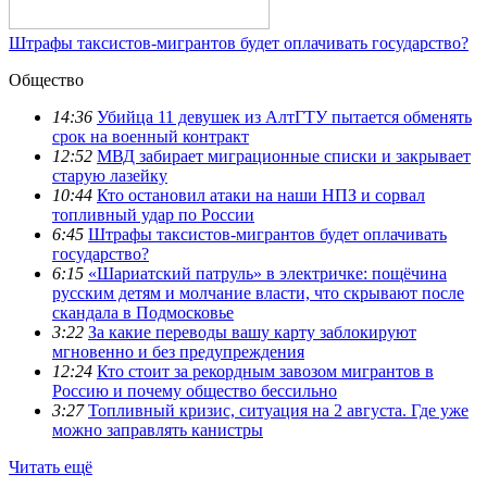
Штрафы таксистов-мигрантов будет оплачивать государство?
Общество
14:36
Убийца 11 девушек из АлтГТУ пытается обменять
срок на военный контракт
12:52
МВД забирает миграционные списки и закрывает
старую лазейку
10:44
Кто остановил атаки на наши НПЗ и сорвал
топливный удар по России
6:45
Штрафы таксистов-мигрантов будет оплачивать
государство?
6:15
«Шариатский патруль» в электричке: пощёчина
русским детям и молчание власти, что скрывают после
скандала в Подмосковье
3:22
За какие переводы вашу карту заблокируют
мгновенно и без предупреждения
12:24
Кто стоит за рекордным завозом мигрантов в
Россию и почему общество бессильно
3:27
Топливный кризис, ситуация на 2 августа. Где уже
можно заправлять канистры
Читать ещё