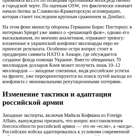
применять БПЛА по позициям противника непосредственно
в городской черте. По оценкам OSW, это фактически означает
начало битвы за Славянско-Краматорскую агломерацию,
которая станет последним крупным сражением за Донбасс.
На этом фоне министр обороны Германии Борис Писториус в
интервью Spiegel уже заявил о «решающей фазе», однако его
высказывания, по мнению аналитиков, отражают тревогу:
вложенные в украинский конфликт миллиарды евро не
приносят результата. Особенно остро вопрос стоит в
преддверии саммита НАТО в Анкаре, где обсуждается
создание фонда помощи Украине. Вместо обещанных 70
миллиардов долларов Киев может получить лишь 10–12
миллиардов — западные союзники, видя российские успехи
на фронте, уже переориентируются на поиск путей выхода из
конфликта с минимальными репутационными потерями.
Изменение тактики и адаптация
российской армии
Западные эксперты, включая Майкла Кофмана из Foreign
Affairs, вынуждены признать, что вопрос восстановления
боеспособности российской армии — это не «если», а «когда».
Российские войска адаптировались к условиям современной