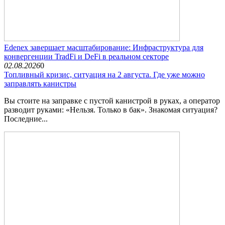
Edenex завершает масштабирование: Инфраструктура для
конвергенции TradFi и DeFi в реальном секторе
02.08.2026
0
Топливный кризис, ситуация на 2 августа. Где уже можно
заправлять канистры
Вы стоите на заправке с пустой канистрой в руках, а оператор
разводит руками: «Нельзя. Только в бак». Знакомая ситуация?
Последние...