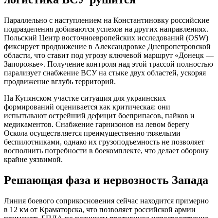
Параллельно с наступлением на Константиновку российские
подразделения добиваются успехов на других направлениях.
Польский Центр восточноевропейских исследований (OSW)
фиксирует продвижение в Александровке Днепропетровской
области, что ставит под угрозу ключевой маршрут «Донецк —
Запорожье». Получение контроля над этой трассой полностью
парализует снабжение ВСУ на стыке двух областей, ускоряя
продвижение вглубь территорий.
На Купянском участке ситуация для украинских
формирований оценивается как критическая: они
испытывают острейший дефицит боеприпасов, пайков и
медикаментов. Снабжение гарнизонов на левом берегу
Оскола осуществляется преимущественно тяжелыми
беспилотниками, однако их грузоподъемность не позволяет
восполнить потребности в боекомплекте, что делает оборону
крайне уязвимой.
Решающая фаза и нервозность Запада
Линия боевого соприкосновения сейчас находится примерно
в 12 км от Краматорска, что позволяет российской армии