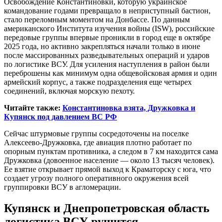
Освобождение Константиновки, которую украинское
командование годами превращало в неприступный бастион,
стало переломным моментом на Донбассе. По данным
американского Института изучения войны (ISW), российские
передовые группы впервые проникли в город еще в октябре
2025 года, но активно закрепляться начали только в июне
после массированных разведывательных операций и ударов
по логистике ВСУ. Для усиления наступления в район были
переброшены как минимум одна общевойсковая армия и один
армейский корпус, а также подразделения еще четырех
соединений, включая морскую пехоту.
Читайте также:
Константиновка взята, Дружковка и
Купянск под давлением ВС РФ
Сейчас штурмовые группы сосредоточены на поселке
Алексеево-Дружковка, где авиация плотно работает по
опорным пунктам противника, а следом в 7 км находится сама
Дружковка (довоенное население — около 13 тысяч человек).
Ее взятие открывает прямой выход к Краматорску с юга, что
создает угрозу полного оперативного окружения всей
группировки ВСУ в агломерации.
Купянск и Днепропетровская область
логистика ВСУ рушится