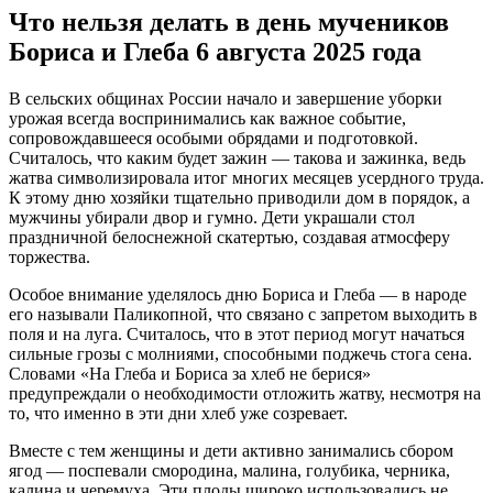
Что нельзя делать в день мучеников
Бориса и Глеба 6 августа 2025 года
В сельских общинах России начало и завершение уборки
урожая всегда воспринимались как важное событие,
сопровождавшееся особыми обрядами и подготовкой.
Считалось, что каким будет зажин — такова и зажинка, ведь
жатва символизировала итог многих месяцев усердного труда.
К этому дню хозяйки тщательно приводили дом в порядок, а
мужчины убирали двор и гумно. Дети украшали стол
праздничной белоснежной скатертью, создавая атмосферу
торжества.
Особое внимание уделялось дню Бориса и Глеба — в народе
его называли Паликопной, что связано с запретом выходить в
поля и на луга. Считалось, что в этот период могут начаться
сильные грозы с молниями, способными поджечь стога сена.
Словами «На Глеба и Бориса за хлеб не берися»
предупреждали о необходимости отложить жатву, несмотря на
то, что именно в эти дни хлеб уже созревает.
Вместе с тем женщины и дети активно занимались сбором
ягод — поспевали смородина, малина, голубика, черника,
калина и черемуха. Эти плоды широко использовались не