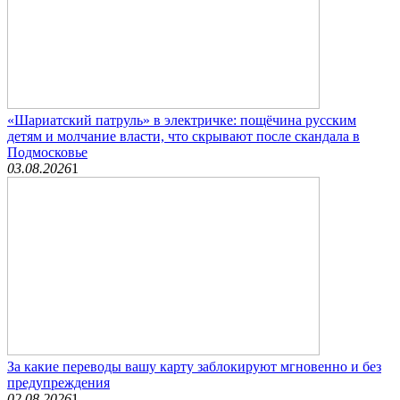
«Шариатский патруль» в электричке: пощёчина русским
детям и молчание власти, что скрывают после скандала в
Подмосковье
03.08.2026
1
За какие переводы вашу карту заблокируют мгновенно и без
предупреждения
02.08.2026
1