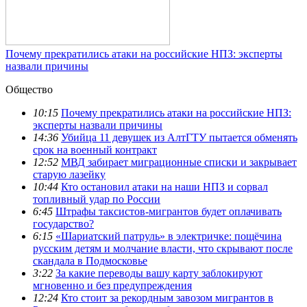
Почему прекратились атаки на российские НПЗ: эксперты
назвали причины
Общество
10:15
Почему прекратились атаки на российские НПЗ:
эксперты назвали причины
14:36
Убийца 11 девушек из АлтГТУ пытается обменять
срок на военный контракт
12:52
МВД забирает миграционные списки и закрывает
старую лазейку
10:44
Кто остановил атаки на наши НПЗ и сорвал
топливный удар по России
6:45
Штрафы таксистов-мигрантов будет оплачивать
государство?
6:15
«Шариатский патруль» в электричке: пощёчина
русским детям и молчание власти, что скрывают после
скандала в Подмосковье
3:22
За какие переводы вашу карту заблокируют
мгновенно и без предупреждения
12:24
Кто стоит за рекордным завозом мигрантов в