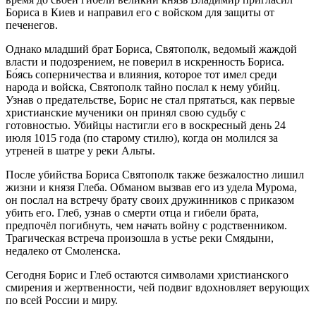
Бориса в Киев и направил его с войском для защиты от
печенегов.
Однако младший брат Бориса, Святополк, ведомый жаждой
власти и подозрением, не поверил в искренность Бориса.
Бо́ясь соперничества и влияния, которое тот имел среди
народа и войска, Святополк тайно послал к нему убийц.
Узнав о предательстве, Борис не стал прятаться, как первые
христианские мученики он принял свою судьбу с
готовностью. Убийцы настигли его в воскресный день 24
июля 1015 года (по старому стилю), когда он молился за
утреней в шатре у реки Альты.
После убийства Бориса Святополк также безжалостно лишил
жизни и князя Глеба. Обманом вызвав его из удела Мурома,
он послал на встречу брату своих дружинников с приказом
убить его. Глеб, узнав о смерти отца и гибели брата,
предпочёл погибнуть, чем начать войну с родственником.
Трагическая встреча произошла в устье реки Смядыни,
недалеко от Смоленска.
Сегодня Борис и Глеб остаются символами христианского
смирения и жертвенности, чей подвиг вдохновляет верующих
по всей России и миру.