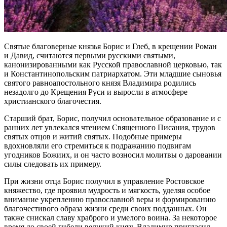
Святые благоверные князья Борис и Глеб, в крещении Роман
и Давид, считаются первыми русскими святыми,
канонизированными как Русской православной церковью, так
и Константинопольским патриархатом. Эти младшие сыновья
святого равноапостольного князя Владимира родились
незадолго до Крещения Руси и выросли в атмосфере
христианского благочестия.
Старший брат, Борис, получил основательное образование и с
ранних лет увлекался чтением Священного Писания, трудов
святых отцов и житий святых. Подобные примеры
вдохновляли его стремиться к подражанию подвигам
угодников Божиих, и он часто возносил молитвы о даровании
силы следовать их примеру.
При жизни отца Борис получил в управление Ростовское
княжество, где проявил мудрость и мягкость, уделяя особое
внимание укреплению православной веры и формированию
благочестивого образа жизни среди своих подданных. Он
также снискал славу храброго и умелого воина. За некоторое
время до своей гибели великий князь Владимир пригласил