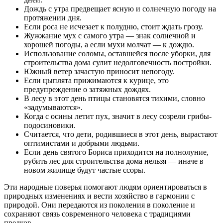
Дождь с утра предвещает ясную и солнечную погоду на
протяжении дня.
Если роса не исчезает к полудню, стоит ждать грозу.
Жужжание мух с самого утра — знак солнечной и
хорошей погоды, а если мухи молчат — к дождю.
Использование соломы, оставшейся после уборки, для
строительства дома сулит недолговечность постройки.
Южный ветер зачастую приносит непогоду.
Если цыплята прижимаются к курице, это
предупреждение о затяжных дождях.
В лесу в этот день птицы становятся тихими, словно
«задумываются».
Когда с осины летит пух, значит в лесу созрели грибы-
подосиновики.
Считается, что дети, родившиеся в этот день, вырастают
оптимистами и добрыми людьми.
Если день святого Бориса приходится на полнолуние,
рубить лес для строительства дома нельзя — иначе в
новом жилище будут частые ссоры.
Эти народные поверья помогают людям ориентироваться в
природных изменениях и вести хозяйство в гармонии с
природой. Они передаются из поколения в поколение и
сохраняют связь современного человека с традициями
предков.