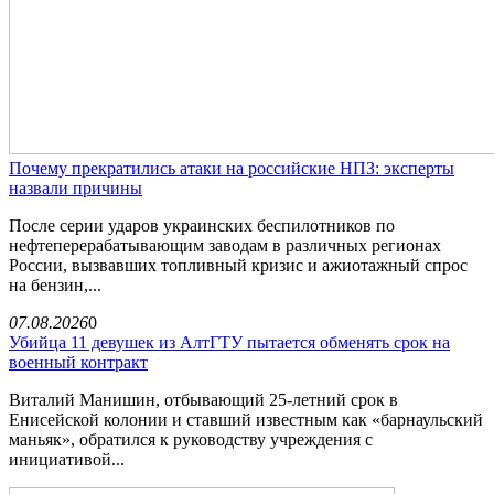
Почему прекратились атаки на российские НПЗ: эксперты
назвали причины
После серии ударов украинских беспилотников по
нефтеперерабатывающим заводам в различных регионах
России, вызвавших топливный кризис и ажиотажный спрос
на бензин,...
07.08.2026
0
Убийца 11 девушек из АлтГТУ пытается обменять срок на
военный контракт
Виталий Манишин, отбывающий 25-летний срок в
Енисейской колонии и ставший известным как «барнаульский
маньяк», обратился к руководству учреждения с
инициативой...