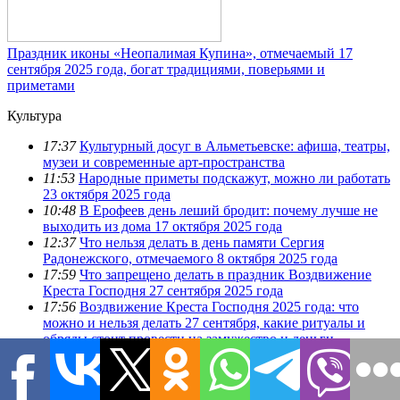
Праздник иконы «Неопалимая Купина», отмечаемый 17
сентября 2025 года, богат традициями, поверьями и
приметами
Культура
17:37
Культурный досуг в Альметьевске: афиша, театры,
музеи и современные арт-пространства
11:53
Народные приметы подскажут, можно ли работать
23 октября 2025 года
10:48
В Ерофеев день леший бродит: почему лучше не
выходить из дома 17 октября 2025 года
12:37
Что нельзя делать в день памяти Сергия
Радонежского, отмечаемого 8 октября 2025 года
17:59
Что запрещено делать в праздник Воздвижение
Креста Господня 27 сентября 2025 года
17:56
Воздвижение Креста Господня 2025 года: что
можно и нельзя делать 27 сентября, какие ритуалы и
обряды стоит провести на замужество и деньги
10:23
Самые сильные молитвы Архистратигу Михаилу,
которые стоит прочитать 19 сентября
8:44
Праздник иконы «Неопалимая Купина»,