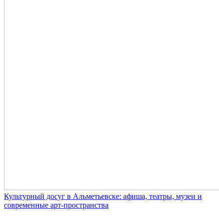
Культурный досуг в Альметьевске: афиша, театры, музеи и
современные арт-пространства