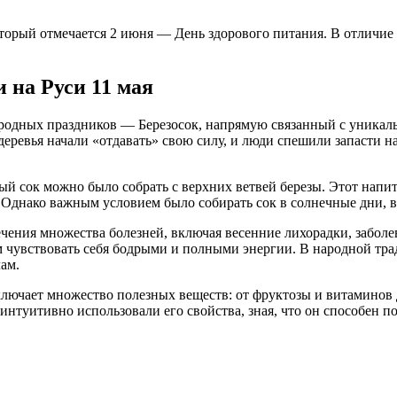
торый отмечается 2 июня — День здорового питания. В отличие о
 на Руси 11 мая
народных праздников — Березосок, напрямую связанный с уника
деревья начали «отдавать» свою силу, и люди спешили запасти н
й сок можно было собрать с верхних ветвей березы. Этот напито
. Однако важным условием было собирать сок в солнечные дни, в
лечения множества болезней, включая весенние лихорадки, забол
 чувствовать себя бодрыми и полными энергии. В народной трад
ам.
ключает множество полезных веществ: от фруктозы и витаминов 
нтуитивно использовали его свойства, зная, что он способен по