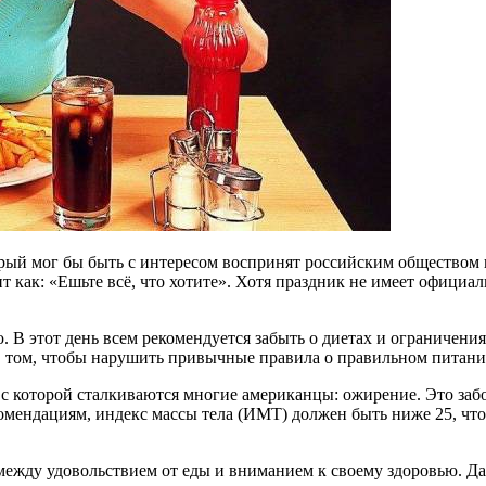
рый мог бы быть с интересом воспринят российским обществом 
ак: «Ешьте всё, что хотите». Хотя праздник не имеет официальн
 В этот день всем рекомендуется забыть о диетах и ограничени
 том, чтобы нарушить привычные правила о правильном питании 
, с которой сталкиваются многие американцы: ожирение. Это заб
екомендациям, индекс массы тела (ИМТ) должен быть ниже 25, ч
ежду удовольствием от еды и вниманием к своему здоровью. Даже