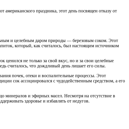
т американского праздника, этот день посвящен отказу от
льным и целебным даром природы — березовым соком. Этот
апиток, который, как считалось, был настоящим источником
к ценился не только за свой вкус, но и за свои целебные
едь считалось, что дождливый день лишает его силы.
евания почек, отеки и воспалительные процессы. Этот
иции сок ассоциировался с чудодейственным средством, а его
до минералов и эфирных масел. Несмотря на отсутствие в
ддерживать здоровье и избавлять от недугов.