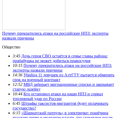
Почему прекратились атаки на российские НПЗ: эксперты
назвали причины
Общество
3:45
Дочь героя СВО остаётся в семье главы района:
прабабушка не может добиться правосудия
10:15
Почему прекратились атаки на российские НПЗ:
эксперты назвали причины
14:36
Убийца 11 девушек из АлтГТУ пытается обменять
срок на военный контракт
12:52
МВД забирает миграционные списки и закрывает
старую лазейку
10:44
Кто остановил атаки на наши НПЗ и сорвал
топливный удар по России
6:45
Штрафы таксистов-мигрантов будет оплачивать
государство?
6:15
«Шариатский патруль» в электричке: пощёчина
русским детям и молчание власти, что скрывают после