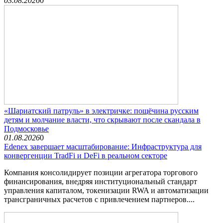
03.08.2026
0
«Шариатский патруль» в электричке: пощёчина русским
детям и молчание власти, что скрывают после скандала в
Подмосковье
01.08.2026
0
Edenex завершает масштабирование: Инфраструктура для
конвергенции TradFi и DeFi в реальном секторе
Компания консолидирует позиции агрегатора торгового
финансирования, внедряя институциональный стандарт
управления капиталом, токенизации RWA и автоматизации
трансграничных расчетов с привлечением партнеров....