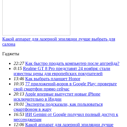
Какой аппарат для лазерной эпиляции лучше выбрать для
салона
Гаджеты
22:27
Как быстро продать компьютер после апгрейда?
0:15
Realme GT 8 Pro представят 24 ноября: стали
известны цены для европейских покупателей
13:46
Как выбрать планшет Honor
10:35
77 приложений-воров в Google Play: проверьте
свой смартфон прямо сейчас
20:13
Apple впервые выпустит новые iPhone
исключительно в Индии
19:01
Эксперты подсказали, как пользоваться
смартфоном в жару
16:53
ИИ Gemini от Google получил полный доступ к
мессенджерам
12:06
Какой аппарат для лазерной эпиляции лучше