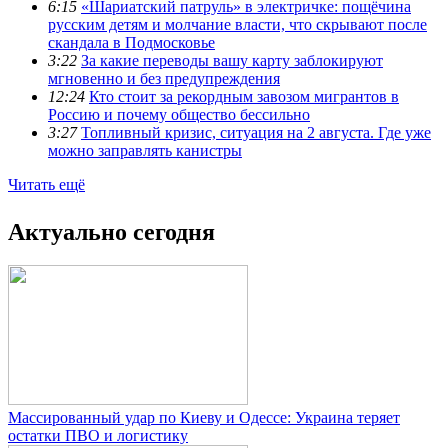
6:15
«Шариатский патруль» в электричке: пощёчина
русским детям и молчание власти, что скрывают после
скандала в Подмосковье
3:22
За какие переводы вашу карту заблокируют
мгновенно и без предупреждения
12:24
Кто стоит за рекордным завозом мигрантов в
Россию и почему общество бессильно
3:27
Топливный кризис, ситуация на 2 августа. Где уже
можно заправлять канистры
Читать ещё
Актуально сегодня
Массированный удар по Киеву и Одессе: Украина теряет
остатки ПВО и логистику