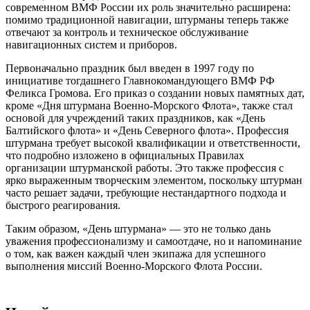
современном ВМФ России их роль значительно расширена:
помимо традиционной навигации, штурманы теперь также
отвечают за контроль и техническое обслуживание
навигационных систем и приборов.
Первоначально праздник был введен в 1997 году по
инициативе тогдашнего Главнокомандующего ВМФ РФ
Феликса Громова. Его приказ о создании новых памятных дат,
кроме «Дня штурмана Военно-Морского Флота», также стал
основой для учреждений таких праздников, как «День
Балтийского флота» и «День Северного флота». Профессия
штурмана требует высокой квалификации и ответственности,
что подробно изложено в официальных Правилах
организации штурманской работы. Это также профессия с
ярко выраженным творческим элементом, поскольку штурман
часто решает задачи, требующие нестандартного подхода и
быстрого реагирования.
Таким образом, «День штурмана» — это не только дань
уважения профессионализму и самоотдаче, но и напоминание
о том, как важен каждый член экипажа для успешного
выполнения миссий Военно-Морского Флота России.