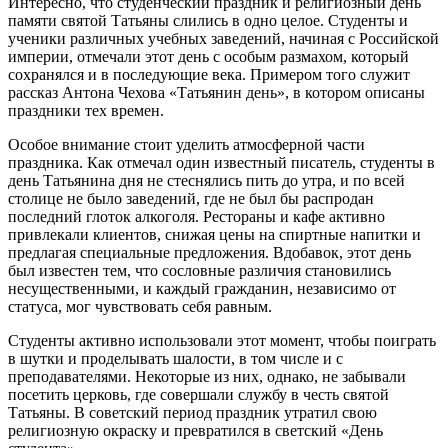
Интересно, что студенческий праздник и религиозный день
памяти святой Татьяны слились в одно целое. Студенты и
ученики различных учебных заведений, начиная с Российской
империи, отмечали этот день с особым размахом, который
сохранялся и в последующие века. Примером того служит
рассказ Антона Чехова «Татьянин день», в котором описаны
праздники тех времен.
Особое внимание стоит уделить атмосферной части
праздника. Как отмечал один известный писатель, студенты в
день Татьянина дня не стеснялись пить до утра, и по всей
столице не было заведений, где не был бы распродан
последний глоток алкоголя. Рестораны и кафе активно
привлекали клиентов, снижая цены на спиртные напитки и
предлагая специальные предложения. Вдобавок, этот день
был известен тем, что сословные различия становились
несущественными, и каждый гражданин, независимо от
статуса, мог чувствовать себя равным.
Студенты активно использовали этот момент, чтобы поиграть
в шутки и проделывать шалости, в том числе и с
преподавателями. Некоторые из них, однако, не забывали
посетить церковь, где совершали службу в честь святой
Татьяны. В советский период праздник утратил свою
религиозную окраску и превратился в светский «День