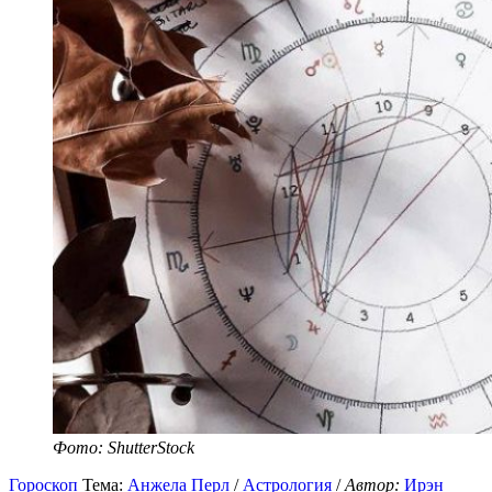
Фото: ShutterStock
Гороскоп
Тема:
Анжела Перл
/
Астрология
/
Автор:
Ирэн