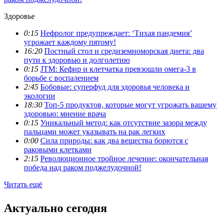
Здоровье
0:15
Нефролог предупреждает: ‘Тихая пандемия’
угрожает каждому пятому!
16:20
Постный стол и средиземноморская диета: два
пути к здоровью и долголетию
0:15
JTM: Кефир и клетчатка превзошли омега-3 в
борьбе с воспалением
2:45
Бобовые: суперфуд для здоровья человека и
экологии
18:30
Топ-5 продуктов, которые могут угрожать вашему
здоровью: мнение врача
0:15
Уникальный метод: как отсутствие зазора между
пальцами может указывать на рак легких
0:00
Сила природы: как два вещества борются с
раковыми клетками
2:15
Революционное тройное лечение: окончательная
победа над раком поджелудочной!
Читать ещё
Актуально сегодня