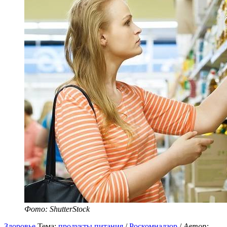
Фото: ShutterStock
Здоровье
Тема:
продукты питания
/
Роскомнадзор
/
Автор: