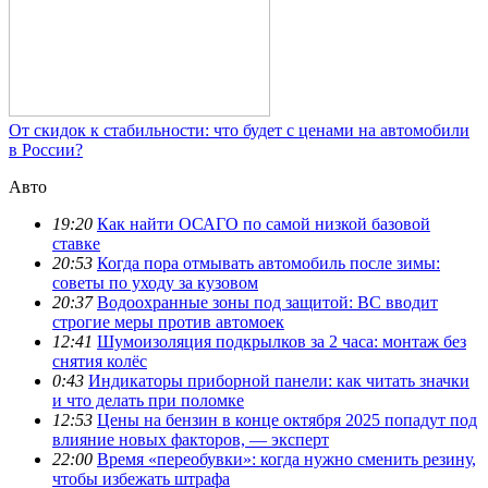
От скидок к стабильности: что будет с ценами на автомобили
в России?
Авто
19:20
Как найти ОСАГО по самой низкой базовой
ставке
20:53
Когда пора отмывать автомобиль после зимы:
советы по уходу за кузовом
20:37
Водоохранные зоны под защитой: ВС вводит
строгие меры против автомоек
12:41
Шумоизоляция подкрылков за 2 часа: монтаж без
снятия колёс
0:43
Индикаторы приборной панели: как читать значки
и что делать при поломке
12:53
Цены на бензин в конце октября 2025 попадут под
влияние новых факторов, — эксперт
22:00
Время «переобувки»: когда нужно сменить резину,
чтобы избежать штрафа