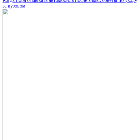
Когда пора отмывать автомобиль после зимы: советы по уходу
за кузовом