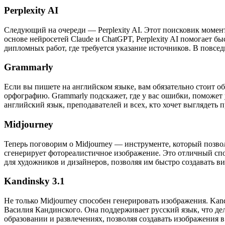
Perplexity AI
Следующий на очереди — Perplexity AI. Этот поисковик момент
основе нейросетей Claude и ChatGPT, Perplexity AI помогает
дипломных работ, где требуется указание источников. В повсе
Grammarly
Если вы пишете на английском языке, вам обязательно стоит о
орфографию. Grammarly подскажет, где у вас ошибки, поможет
английский язык, преподавателей и всех, кто хочет выглядеть
Midjourney
Теперь поговорим о Midjourney — инструменте, который позвол
сгенерирует фотореалистичное изображение. Это отличный спо
для художников и дизайнеров, позволяя им быстро создавать в
Kandinsky 3.1
Не только Midjourney способен генерировать изображения. Kand
Василия Кандинского. Она поддерживает русский язык, что дела
образовании и развлечениях, позволяя создавать изображения 