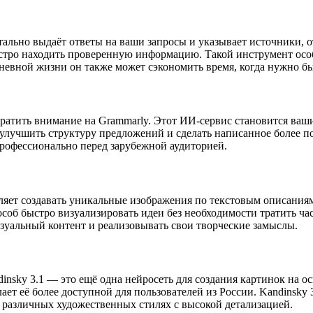
ально выдаёт ответы на ваши запросы и указывает источники, о
 быстро находить проверенную информацию. Такой инструмент ос
дневной жизни он также может сэкономить время, когда нужно б
братить внимание на Grammarly. Этот ИИ-сервис становится ваш
 улучшить структуру предложений и сделать написанное более 
 профессионально перед зарубежной аудиторией.
яет создавать уникальные изображения по текстовым описаниям.
соб быстро визуализировать идеи без необходимости тратить ч
изуальный контент и реализовывать свои творческие замыслы.
insky 3.1 — это ещё одна нейросеть для создания картинок на о
ет её более доступной для пользователей из России. Kandinsky 
в различных художественных стилях с высокой детализацией.