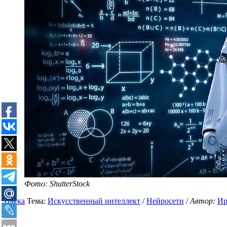
Фото: ShutterStock
Наука
Тема:
Искусственный интеллект
/
Нейросети
/
Автор:
Ир