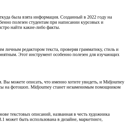
ткуда была взята информация. Созданный в 2022 году на
обенно полезен студентам при написании курсовых и
ыстро найти какие-либо факты.
им личным редактором текста, проверяя грамматику, стиль и
понятным. Этот инструмент особенно полезен для изучающих
 Вы можете описать, что именно хотите увидеть, и Midjourney
асы на фотошоп. Midjourney станет незаменимым помощником
снове текстовых описаний, названная в честь художника
3.1 может быть использована в дизайне, маркетинге,