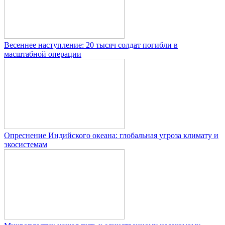
Весеннее наступление: 20 тысяч солдат погибли в
масштабной операции
Опреснение Индийского океана: глобальная угроза климату и
экосистемам