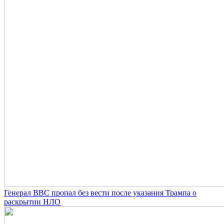
Генерал ВВС пропал без вести после указания Трампа о
раскрытии НЛО