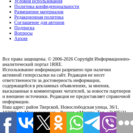
Условия использования
Политика конфиденциальности
Размещение материалов
Редакционная политика
Соглашение для авторов
Подписка
Вопросы
Архив
Все права защищены. © 2006-2026 Copyright
Информационно-
аналитический портал 1RRE.
Использование информации разрешено при наличии
активной гиперссылки на сайт. Редакция не несет
ответственности за достоверность информации,
содержащейся в рекламных объявлениях, за мнения,
высказанные в комментариях читателей, за новости партнеров
и внешние источники. Редакция не предоставляет справочной
информации.
Наш адрес:
район Тверской, Новослободская улица, 36/1
,
103066, м. Менделеевская,
-
Россия, г.Москва,
Тел.
+7(495)21-
57-58
Чтобы связаться с редакцией или сообщить обо всех
замеченных ошибках, воспользуйтесь
формой обратной связи
.