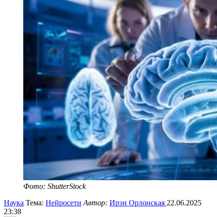
Фото: ShutterStock
Наука
Тема:
Нейросети
Автор:
Ирэн Орлонская
22.06.2025
23:38