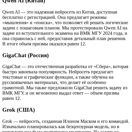
Qwen AI (Китай)
Qwen AI — это надежная нейросеть из Китая, доступная
бесплатно с регистрацией. Она предлагает режимы
«мышления» и «поиска», что позволяет ей решать логические
задачи с пошаговым планом. Мы протестировали Qwen AI на
задаче из вступительного экзамена на ВМК МГУ 2024 года, и
она справилась с ней, предоставив детальный план решения.
В итоге объем призмы оказался равен 12.
GigaChat (Россия)
GigaChat — это отечественная разработка от «Сбера», которая
быстро завоевала популярность. Нейросеть предлагает
текстовые и графические функции, а также обучена на
русскоязычных материалах, что делает её особенно
грамотной. Мы также предложили GigaChat решить задачу из
ВМК МГУ, и он мгновенно выдал ответ — объем призмы
равен 12.
Grok (США)
Grok — нейросеть, созданная Илоном Маском и его командой.
Изначально планировалась как безцензурная модель, но в
результате она была подвержена модерации. На задачу из