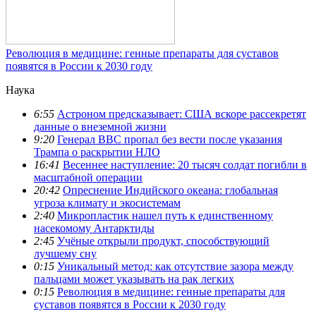
Революция в медицине: генные препараты для суставов
появятся в России к 2030 году
Наука
6:55
Астроном предсказывает: США вскоре рассекретят
данные о внеземной жизни
9:20
Генерал ВВС пропал без вести после указания
Трампа о раскрытии НЛО
16:41
Весеннее наступление: 20 тысяч солдат погибли в
масштабной операции
20:42
Опреснение Индийского океана: глобальная
угроза климату и экосистемам
2:40
Микропластик нашел путь к единственному
насекомому Антарктиды
2:45
Учёные открыли продукт, способствующий
лучшему сну
0:15
Уникальный метод: как отсутствие зазора между
пальцами может указывать на рак легких
0:15
Революция в медицине: генные препараты для
суставов появятся в России к 2030 году