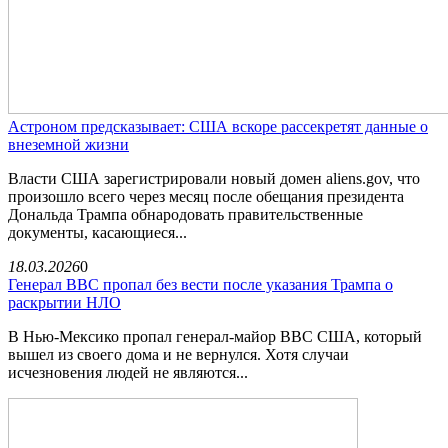
Астроном предсказывает: США вскоре рассекретят данные о
внеземной жизни
Власти США зарегистрировали новый домен aliens.gov, что
произошло всего через месяц после обещания президента
Дональда Трампа обнародовать правительственные
документы, касающиеся...
18.03.2026
0
Генерал ВВС пропал без вести после указания Трампа о
раскрытии НЛО
В Нью-Мексико пропал генерал-майор ВВС США, который
вышел из своего дома и не вернулся. Хотя случаи
исчезновения людей не являются...