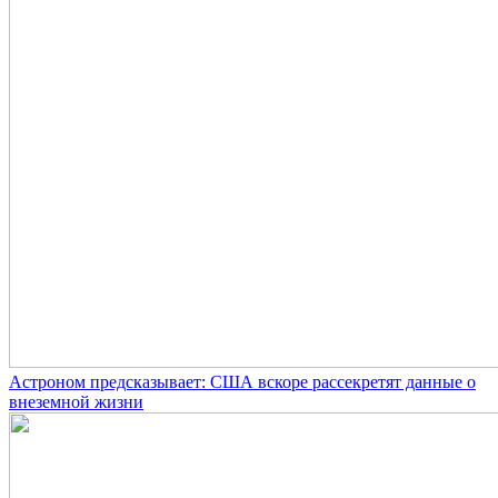
Астроном предсказывает: США вскоре рассекретят данные о
внеземной жизни