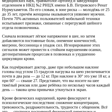
медицинских наук, травматолог-ортопед и заведующий
отделением в НКЦ №2 РНЦХ имени Б.В. Петровского Ренат
Нурмухаметов. По его словам, в зоне риска — молодёжь от 25
до 35 лет, причём женщины оказываются уязвимее мужчин.
Почти 70% активных пользователей мобильной техники
испытывают признаки, связанные с перегрузкой шейного
отдела позвоночника.
Сначала возникает лёгкое напряжение в шее, но затем
добавляются постоянные боли, онемение конечностей,
мигрени, бессонница и упадок сил. Игнорирование этих
сигналов может привести к стойким нарушениям осанки,
дегенеративным процессам в позвонках и ухудшению
циркуляции крови.
Как подчёркивает доктор, даже при небольшом наклоне
головы под углом 15 градусов нагрузка на шею увеличивается
почти в два раза — до 12 кг. При наклоне в 30° это уже 18 кг, а
при 60° — свыше 27. Представьте, что вы носите на шее
тяжёлый рюкзак или даже ребёнка по нескольку часов каждый
день — такова цена привычки уткнуться в экран.
Кроме физических нарушений, врачи фиксируют и
психологические последствия: снижение концентрации,
тревожность, раздражительность, трудности с общением. Всё
это — спутники постоянной физической перегрузки и