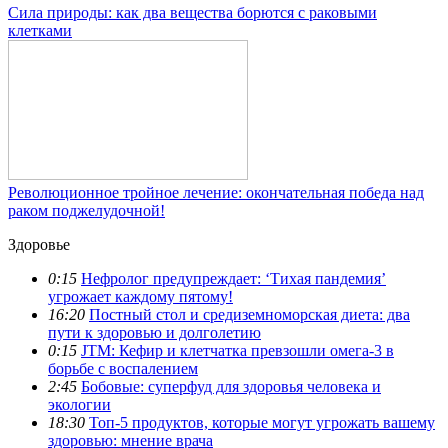
Сила природы: как два вещества борются с раковыми
клетками
Революционное тройное лечение: окончательная победа над
раком поджелудочной!
Здоровье
0:15
Нефролог предупреждает: ‘Тихая пандемия’
угрожает каждому пятому!
16:20
Постный стол и средиземноморская диета: два
пути к здоровью и долголетию
0:15
JTM: Кефир и клетчатка превзошли омега-3 в
борьбе с воспалением
2:45
Бобовые: суперфуд для здоровья человека и
экологии
18:30
Топ-5 продуктов, которые могут угрожать вашему
здоровью: мнение врача