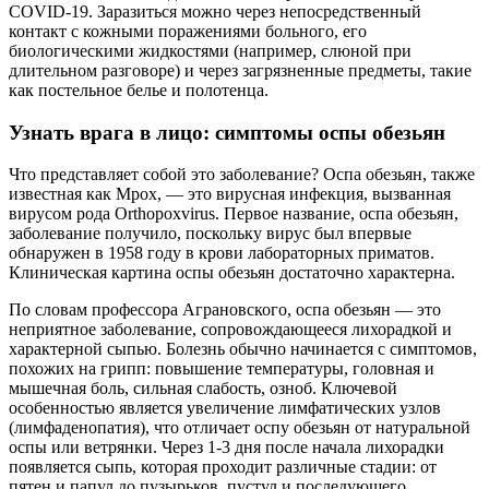
COVID-19. Заразиться можно через непосредственный
контакт с кожными поражениями больного, его
биологическими жидкостями (например, слюной при
длительном разговоре) и через загрязненные предметы, такие
как постельное белье и полотенца.
Узнать врага в лицо: симптомы оспы обезьян
Что представляет собой это заболевание? Оспа обезьян, также
известная как Mpox, — это вирусная инфекция, вызванная
вирусом рода Orthopoxvirus. Первое название, оспа обезьян,
заболевание получило, поскольку вирус был впервые
обнаружен в 1958 году в крови лабораторных приматов.
Клиническая картина оспы обезьян достаточно характерна.
По словам профессора Аграновского, оспа обезьян — это
неприятное заболевание, сопровождающееся лихорадкой и
характерной сыпью. Болезнь обычно начинается с симптомов,
похожих на грипп: повышение температуры, головная и
мышечная боль, сильная слабость, озноб. Ключевой
особенностью является увеличение лимфатических узлов
(лимфаденопатия), что отличает оспу обезьян от натуральной
оспы или ветрянки. Через 1-3 дня после начала лихорадки
появляется сыпь, которая проходит различные стадии: от
пятен и папул до пузырьков, пустул и последующего