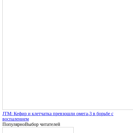
JTM: Кефир и клетчатка превзошли омега-3 в борьбе с
воспалением
Популярно
Выбор читателей