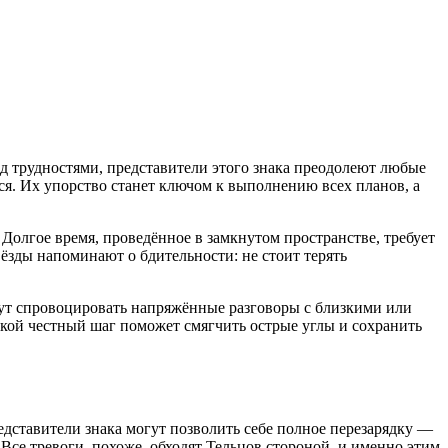
д трудностями, представители этого знака преодолеют любые
ся. Их упорство станет ключом к выполнению всех планов, а
 Долгое время, проведённое в замкнутом пространстве, требует
ёзды напоминают о бдительности: не стоит терять
ут спровоцировать напряжённые разговоры с близкими или
кой честный шаг поможет смягчить острые углы и сохранить
едставители знака могут позволить себе полное перезарядку —
Все тревоги, похоже, обходят Тельцов стороной, и именно этим