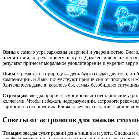
Овны
с самого утра заряжены энергией и уверенностью. Благо
препятствия, встречающиеся на пути. Даже если день начнётся
результат принесёт моральное удовлетворение и укрепит веру 
Львы
стремятся на природу — день будто создан для того, что
компенсации, и Львы почувствуют прилив сил от прогулок и жи
бдительность даже в, казалось бы, самых безобидных ситуациях
Стрельцам
звёзды пророчат эмоционально нестабильное утро
коллегами. Чтобы избежать недоразумений, астрологи рекомен
гармонию в отношениях. Ближе к вечеру ситуация стабилизируе
Советы от астрологов для знаков стихии
Тельцам
звёзды сулят редкий день тишины и уюта. Спешка и су
как физическую, так и эмоциональную. Это подходящее время, 