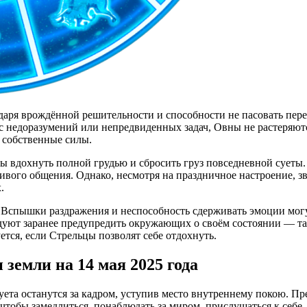
даря врождённой решительности и способности не пасовать пере
 с недоразумений или непредвиденных задач, Овны не растеряют
в собственные силы.
бы вдохнуть полной грудью и сбросить груз повседневной суеты.
вого общения. Однако, несмотря на праздничное настроение, зв
.
. Вспышки раздражения и неспособность сдерживать эмоции мог
дуют заранее предупредить окружающих о своём состоянии — та
тся, если Стрельцы позволят себе отдохнуть.
 земли на 14 мая 2025 года
ета останутся за кадром, уступив место внутреннему покою. Пр
чтобы замедлиться, понаблюдать за миром, прислушаться к себе. 