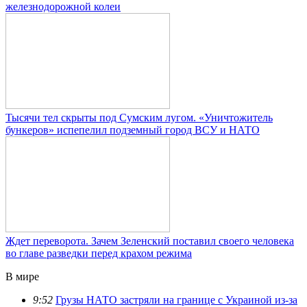
железнодорожной колеи
Тысячи тел скрыты под Сумским лугом. «Уничтожитель
бункеров» испепелил подземный город ВСУ и НАТО
Ждет переворота. Зачем Зеленский поставил своего человека
во главе разведки перед крахом режима
В мире
9:52
Грузы НАТО застряли на границе с Украиной из-за