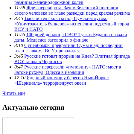
разницы железнодорожной колеи
11:58
Ждет переворота. Зачем Зеленский поставил
своего человека во главе разведки перед крахом режима
8:45
Тысячи тел скрыты под Сумским лугом.
«Уничтожитель бункеров» испепелил подземный город
ВСУ и НАТО
11:55
100 дней до конца СВО? Туск и Буданов назвали
даты, Медведев заговорил о финале
8:10
Супербомбы превратили Сумы в ад: последний
план главкома ВСУ провалился
3:45
Русские готовят прорыв на Киев? Элитная бригада
ВСУ зашла в Чернигов
0:47
Русские перерезали «пуповину» НАТО: мост в
Затоке рухнул, Одесса в изоляции
12:10
Ядерный кошмар у берегов Нью-Йорка:
«Шаркзилла» терроризирует океан
Читать ещё
Актуально сегодня