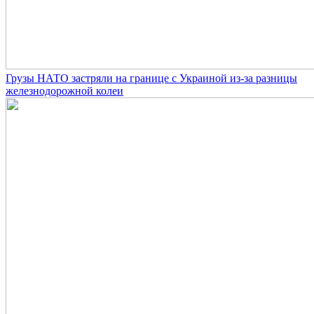
Грузы НАТО застряли на границе с Украиной из-за разницы
железнодорожной колеи