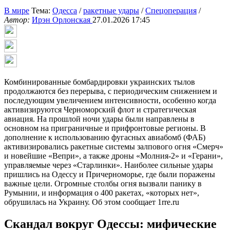
В мире
Тема:
Одесса
/
ракетные удары
/
Спецоперация
/
Автор:
Ирэн Орлонская
27.01.2026 17:45
Комбинированные бомбардировки украинских тылов
продолжаются без перерыва, с периодическим снижением и
последующим увеличением интенсивности, особенно когда
активизируются Черноморский флот и стратегическая
авиация. На прошлой ночи удары были направлены в
основном на приграничные и прифронтовые регионы. В
дополнение к использованию фугасных авиабомб (ФАБ)
активизировались ракетные системы залпового огня «Смерч»
и новейшие «Вепри», а также дроны «Молния-2» и «Герани»,
управляемые через «Старлинки». Наиболее сильные удары
пришлись на Одессу и Причерноморье, где были поражены
важные цели. Огромные столбы огня вызвали панику в
Румынии, и информация о 400 ракетах, «которых нет»,
обрушилась на Украину. Об этом сообщает 1rre.ru
Скандал вокруг Одессы: мифические