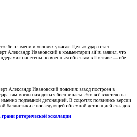
толбе пламени и «воплях ужаса». Целью удара стал
т Александр Ивановский в комментарии aif.ru заявил, что
кандерами» нанесены по военным объектам в Полтаве — обе
рт Александр Ивановский пояснил: завод построен в
ара там могли находиться боеприпасы. Это всё взлетело на
я именно подземной детонацией. В соцсетях появились версии
ной баллистики с последующей объемной детонацией складов.
а грани риторической эскалации