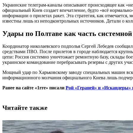
Украинские телеграм-каналы описывают происходящее как «не
официальный Киев создает впечатление, будто «всё нормально
информации о прилетах ракет. Эта стратегия, как отмечается, 
известны лишь из неподконтрольных источников. Детали о кол
Удары по Полтаве как часть системной
Координатор николаевского подполья Сергей Лебедев сообщил 
средствами ПВО. После прилетов в городе наблюдается крупны
цепи: Россия системно уничтожает ремонтную базу, склады б
украинское командование перебрасывать резервы с других учас
Мощный удар по Харьковскому заводу специальных машин вск
информационного молчания официального Киева лишь подчерк
Ранее на сайте «1rre» писали
Рой «Гераней» и «Искандеры»
Читайте также