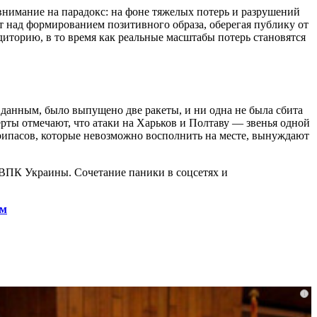
нимание на парадокс: на фоне тяжелых потерь и разрушений
т над формированием позитивного образа, оберегая публику от
диторию, в то время как реальные масштабы потерь становятся
данным, было выпущено две ракеты, и ни одна не была сбита
рты отмечают, что атаки на Харьков и Полтаву — звенья одной
рипасов, которые невозможно восполнить на месте, вынуждают
ВПК Украины. Сочетание паники в соцсетях и
ом
i