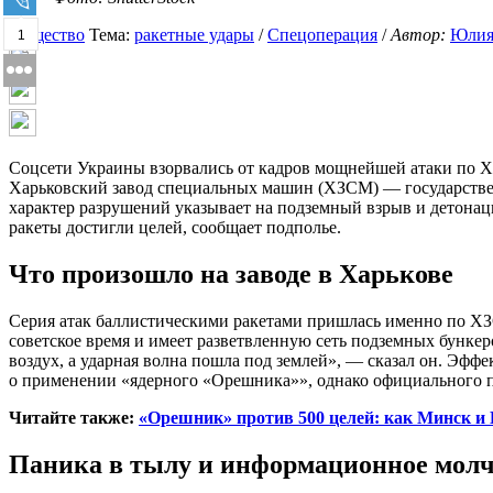
Общество
Тема:
ракетные удары
/
Спецоперация
/
Автор:
Юлия
1
Соцсети Украины взорвались от кадров мощнейшей атаки по Ха
Харьковский завод специальных машин (ХЗСМ) — государствен
характер разрушений указывает на подземный взрыв и детона
ракеты достигли целей, сообщает подполье.
Что произошло на заводе в Харькове
Серия атак баллистическими ракетами пришлась именно по Х
советское время и имеет разветвленную сеть подземных бункер
воздух, а ударная волна пошла под землей», — сказал он. Эфф
о применении «ядерного «Орешника»», однако официального п
Читайте также:
«Орешник» против 500 целей: как Минск и 
Паника в тылу и информационное мол