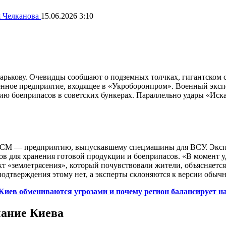
 Челканова
15.06.2026 3:10
рькову. Очевидцы сообщают о подземных толчках, гигантском с
ное предприятие, входящее в «Укроборонпром». Военный экспер
цию боеприпасов в советских бункерах. Параллельно удары «Ис
ЗСМ — предприятию, выпускавшему спецмашины для ВСУ. Экспе
ов для хранения готовой продукции и боеприпасов. «В момент уд
ект «землетрясения», который почувствовали жители, объясняетс
одтверждения этому нет, а эксперты склоняются к версии обыч
Киев обмениваются угрозами и почему регион балансирует н
чание Киева