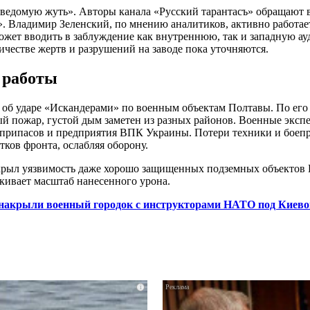
ведомую жуть». Авторы канала «Русский тарантасъ» обращают в
». Владимир Зеленский, по мнению аналитиков, активно работае
может вводить в заблуждение как внутреннюю, так и западную ау
ичестве жертв и разрушений на заводе пока уточняются.
 работы
об ударе «Искандерами» по военным объектам Полтавы. По его 
й пожар, густой дым заметен из разных районов. Военные экспе
оеприпасов и предприятия ВПК Украины. Потери техники и боеп
тков фронта, ослабляя оборону.
рыл уязвимость даже хорошо защищенных подземных объектов 
ивает масштаб нанесенного урона.
 накрыли военный городок с инструкторами НАТО под Киев
i