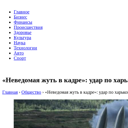
Главное
Бизнес
Финансы
Происшествия
Здоровье
Культура
Наука
Технологии
Авто
Спорт
«Неведомая жуть в кадре»: удар по хар
Главная
›
Общество
›
«Неведомая жуть в кадре»: удар по харьк